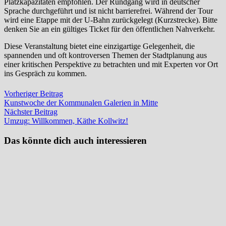
Platzkapazitäten empfohlen. Der Rundgang wird in deutscher
Sprache durchgeführt und ist nicht barrierefrei. Während der Tour
wird eine Etappe mit der U-Bahn zurückgelegt (Kurzstrecke). Bitte
denken Sie an ein gültiges Ticket für den öffentlichen Nahverkehr.
Diese Veranstaltung bietet eine einzigartige Gelegenheit, die
spannenden und oft kontroversen Themen der Stadtplanung aus
einer kritischen Perspektive zu betrachten und mit Experten vor Ort
ins Gespräch zu kommen.
Beitragsnavigation
Vorheriger
Vorheriger Beitrag
Beitrag:
Kunstwoche der Kommunalen Galerien in Mitte
Nächster
Nächster Beitrag
Beitrag:
Umzug: Willkommen, Käthe Kollwitz!
Das könnte dich auch interessieren