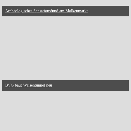
Archäologischer Sensationsfund am Molkenmarkt
BVG baut Waisentunnel neu