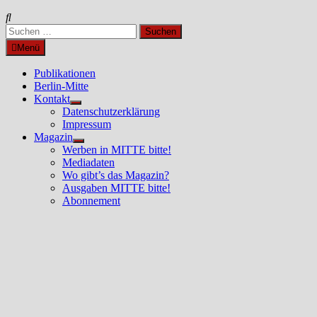
Suchen
nach:
Menü
Publikationen
Berlin-Mitte
Kontakt
Untermenü
Datenschutzerklärung
anzeigen
Impressum
Magazin
Untermenü
Werben in MITTE bitte!
anzeigen
Mediadaten
Wo gibt’s das Magazin?
Ausgaben MITTE bitte!
Abonnement