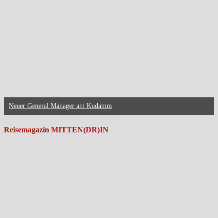
Neuer General Manager am Kudamm
Reisemagazin MITTEN(DR)IN