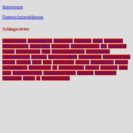
Impressum
Datenschutzerklärung
Schlagwörter
Admiralspalast
Alexanderplatz
Ausstellung
Bebelplatz
Berlin
berlin-mitte
Berliner Schloss
Bezirk Mitte
Bezirksamt
brandenburger tor
bvg
Chamäleon
Theater
Charlottenburg
DHM
Friedrichstadt-Palast
Friedrichstraße
Gendarmenmarkt
gewinnen
Hackescher Markt
Hauptbahnhof
Humboldt Forum
Konzert
Kudamm
Kunst
Mitte
MITTE bitte!
Museum
Museumsinsel
Musical
Nationalgalerie
Nikolaiviertel
NL
Potsdamer Platz
Premiere
Restaurant
Senat
Spree
Staatliche Museen
Staatskapelle Berlin
Staatsoper
Stadtmuseum
Tempodrom
Theater
u5
Unter den Linden