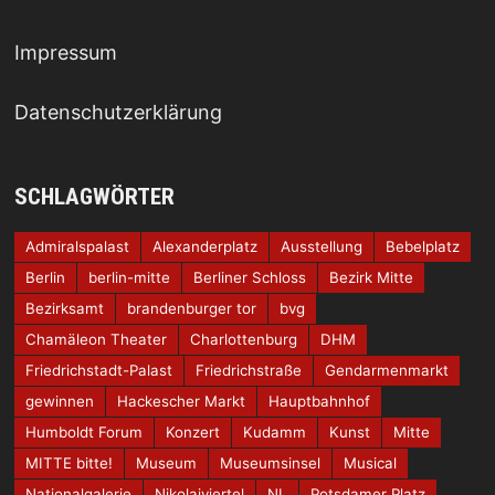
Impressum
Datenschutzerklärung
SCHLAGWÖRTER
Admiralspalast
Alexanderplatz
Ausstellung
Bebelplatz
Berlin
berlin-mitte
Berliner Schloss
Bezirk Mitte
Bezirksamt
brandenburger tor
bvg
Chamäleon Theater
Charlottenburg
DHM
Friedrichstadt-Palast
Friedrichstraße
Gendarmenmarkt
gewinnen
Hackescher Markt
Hauptbahnhof
Humboldt Forum
Konzert
Kudamm
Kunst
Mitte
MITTE bitte!
Museum
Museumsinsel
Musical
Nationalgalerie
Nikolaiviertel
NL
Potsdamer Platz