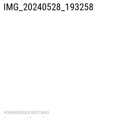
IMG_20240528_193258
Beitragsnavigation
Vorheriger
VORHERIGER BEITRAG