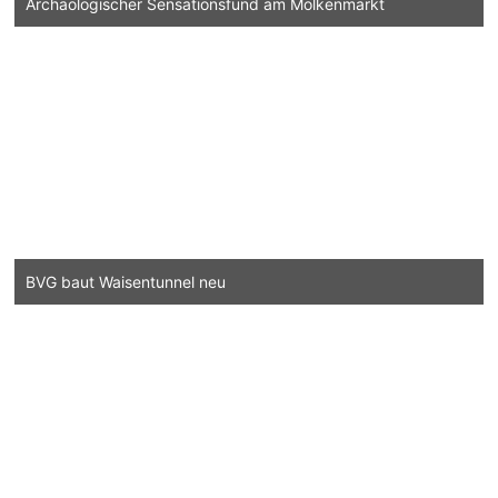
Archäologischer Sensationsfund am Molkenmarkt
BVG baut Waisentunnel neu