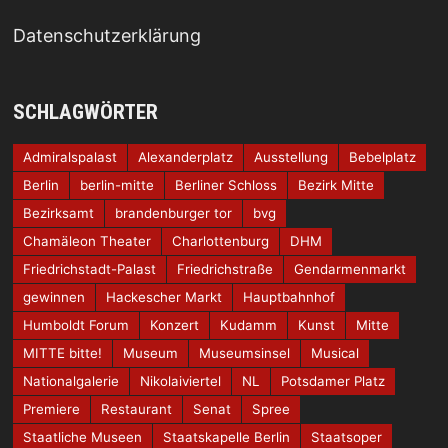
Datenschutzerklärung
SCHLAGWÖRTER
Admiralspalast
Alexanderplatz
Ausstellung
Bebelplatz
Berlin
berlin-mitte
Berliner Schloss
Bezirk Mitte
Bezirksamt
brandenburger tor
bvg
Chamäleon Theater
Charlottenburg
DHM
Friedrichstadt-Palast
Friedrichstraße
Gendarmenmarkt
gewinnen
Hackescher Markt
Hauptbahnhof
Humboldt Forum
Konzert
Kudamm
Kunst
Mitte
MITTE bitte!
Museum
Museumsinsel
Musical
Nationalgalerie
Nikolaiviertel
NL
Potsdamer Platz
Premiere
Restaurant
Senat
Spree
Staatliche Museen
Staatskapelle Berlin
Staatsoper