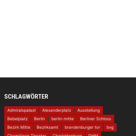
SCHLAGWÖRTER
Admiralspalast
Alexanderplatz
Ausstellung
Bebelplatz
Berlin
berlin-mitte
Berliner Schloss
Bezirk Mitte
Bezirksamt
brandenburger tor
bvg
Chamäleon Theater
Charlottenburg
DHM