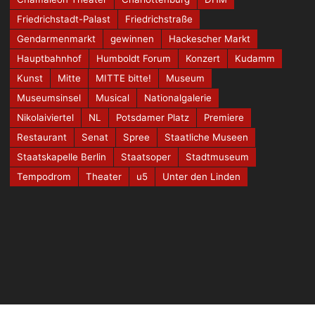
Friedrichstadt-Palast
Friedrichstraße
Gendarmenmarkt
gewinnen
Hackescher Markt
Hauptbahnhof
Humboldt Forum
Konzert
Kudamm
Kunst
Mitte
MITTE bitte!
Museum
Museumsinsel
Musical
Nationalgalerie
Nikolaiviertel
NL
Potsdamer Platz
Premiere
Restaurant
Senat
Spree
Staatliche Museen
Staatskapelle Berlin
Staatsoper
Stadtmuseum
Tempodrom
Theater
u5
Unter den Linden