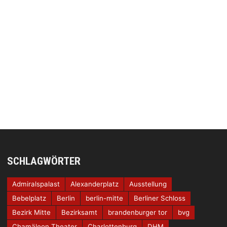
SCHLAGWÖRTER
Admiralspalast
Alexanderplatz
Ausstellung
Bebelplatz
Berlin
berlin-mitte
Berliner Schloss
Bezirk Mitte
Bezirksamt
brandenburger tor
bvg
Chamäleon Theater
Charlottenburg
DHM