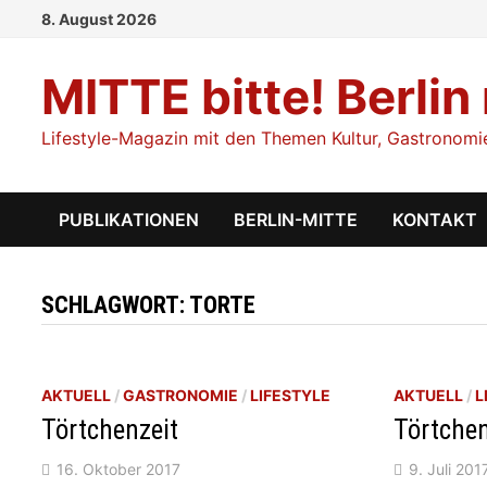
Zum
8. August 2026
Inhalt
springen
MITTE bitte! Berlin
Lifestyle-Magazin mit den Themen Kultur, Gastronomie,
PUBLIKATIONEN
BERLIN-MITTE
KONTAKT
SCHLAGWORT:
TORTE
AKTUELL
/
GASTRONOMIE
/
LIFESTYLE
AKTUELL
/
L
Törtchenzeit
Törtchen
16. Oktober 2017
9. Juli 201