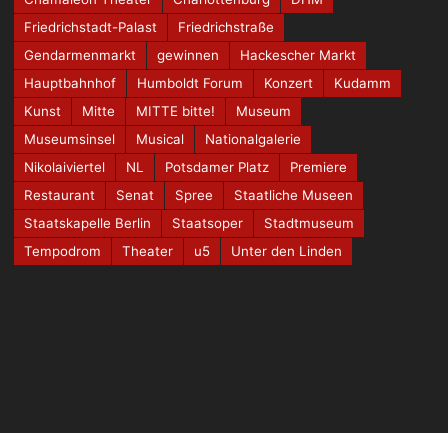
Friedrichstadt-Palast
Friedrichstraße
Gendarmenmarkt
gewinnen
Hackescher Markt
Hauptbahnhof
Humboldt Forum
Konzert
Kudamm
Kunst
Mitte
MITTE bitte!
Museum
Museumsinsel
Musical
Nationalgalerie
Nikolaiviertel
NL
Potsdamer Platz
Premiere
Restaurant
Senat
Spree
Staatliche Museen
Staatskapelle Berlin
Staatsoper
Stadtmuseum
Tempodrom
Theater
u5
Unter den Linden