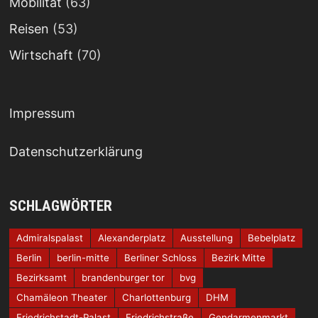
Mobilität
(63)
Reisen
(53)
Wirtschaft
(70)
Impressum
Datenschutzerklärung
SCHLAGWÖRTER
Admiralspalast
Alexanderplatz
Ausstellung
Bebelplatz
Berlin
berlin-mitte
Berliner Schloss
Bezirk Mitte
Bezirksamt
brandenburger tor
bvg
Chamäleon Theater
Charlottenburg
DHM
Friedrichstadt-Palast
Friedrichstraße
Gendarmenmarkt