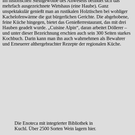
Im historischen Steingewölbe des Anwesens befindet sich das
mehrfach ausgezeichnete Wirtshaus (eine Haube). Ganz
unspektakulär genießt man an rustikalen Holztischen bei wohliger
Kachelofenwärme die gut bürgerlichen Gerichte. Die abgehobene,
feine Küche hingegen, bietet das Genießerrestaurant, das mit drei
Hauben geadelt wurde. „Cuisine Alpin“, daran arbeitet Döllerer –
und unter dieser Bezeichnung erschien auch sein 300 Seiten starkes
Kochbuch. Darin kann man ihn auch wahrnehmen als Bewahrer
und Erneuerer althergebrachter Rezepte der regionalen Küche.
Die Enoteca mit integrierter Bibliothek in
Kuchl. Über 2500 Sorten Wein lagern hier.