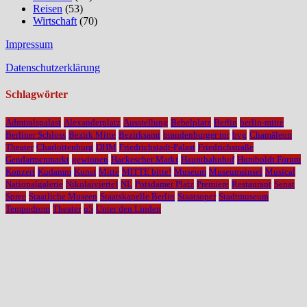
Reisen
(53)
Wirtschaft
(70)
Impressum
Datenschutzerklärung
Schlagwörter
Admiralspalast
Alexanderplatz
Ausstellung
Bebelplatz
Berlin
berlin-mitte
Berliner Schloss
Bezirk Mitte
Bezirksamt
brandenburger tor
bvg
Chamäleon
Theater
Charlottenburg
DHM
Friedrichstadt-Palast
Friedrichstraße
Gendarmenmarkt
gewinnen
Hackescher Markt
Hauptbahnhof
Humboldt Forum
Konzert
Kudamm
Kunst
Mitte
MITTE bitte!
Museum
Museumsinsel
Musical
Nationalgalerie
Nikolaiviertel
NL
Potsdamer Platz
Premiere
Restaurant
Senat
Spree
Staatliche Museen
Staatskapelle Berlin
Staatsoper
Stadtmuseum
Tempodrom
Theater
u5
Unter den Linden