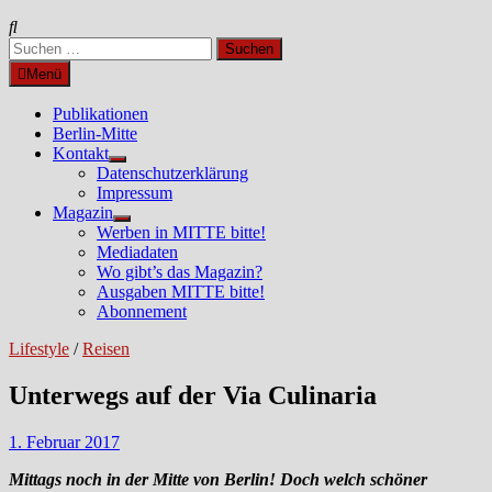
Suchen
nach:
Menü
Publikationen
Berlin-Mitte
Kontakt
Untermenü
Datenschutzerklärung
anzeigen
Impressum
Magazin
Untermenü
Werben in MITTE bitte!
anzeigen
Mediadaten
Wo gibt’s das Magazin?
Ausgaben MITTE bitte!
Abonnement
Lifestyle
/
Reisen
Unterwegs auf der Via Culinaria
1. Februar 2017
Mittags noch in der Mitte von Berlin! Doch welch schöner