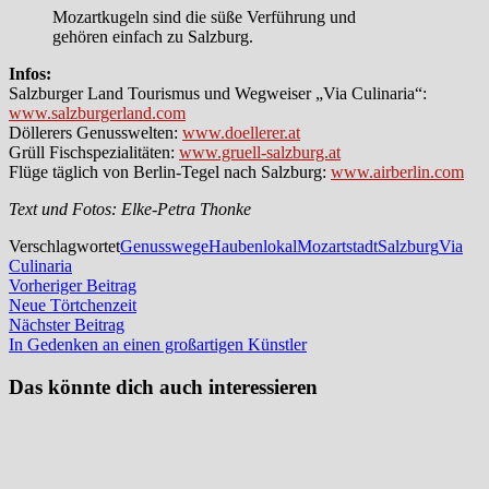
Mozartkugeln sind die süße Verführung und
gehören einfach zu Salzburg.
Infos:
Salzburger Land Tourismus und Wegweiser „Via Culinaria“:
www.salzburgerland.com
Döllerers Genusswelten:
www.doellerer.at
Grüll Fischspezialitäten:
www.gruell-salzburg.at
Flüge täglich von Berlin-Tegel nach Salzburg:
www.airberlin.com
Text und Fotos: Elke-Petra Thonke
Verschlagwortet
Genusswege
Haubenlokal
Mozartstadt
Salzburg
Via
Culinaria
Beitragsnavigation
Vorheriger
Vorheriger Beitrag
Beitrag:
Neue Törtchenzeit
Nächster
Nächster Beitrag
Beitrag:
In Gedenken an einen großartigen Künstler
Das könnte dich auch interessieren