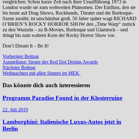
vergleichen: Schon kurze Zeit nach ihrer Uraufführung 1973 in
London wurde sie zum weltweiten Phänomen. Der Einfluss, den sie
bis heute auf Drag Shows, Rockbands, Theater und die Burlesque-
Szene ausübt, ist unschätzbar groß. 50 Jahre später wagt RICHARD
O’BRIEN’S ROCKY HORROR SHOW den „Time Warp“ zurück
zu den Wurzeln – zu B-Movies, Burlesque und Glamrock – und
dringt bis zum wahren Kern der Rocky Horror Show vor.
Don’t Dream It – Be It!
Beitragsnavigation
Vorheriger
Vorheriger Beitrag
Beitrag:
Ausstellung: Sieger des Red Dot Design Awards
Nächster
Nächster Beitrag
Beitrag:
Weihnachten mit allen Sinnen im MEK
Das könnte dich auch interessieren
Programm Paradise Found in der Klosterruine
22. Juli 2019
Lamborghini: Italienische Luxus-Autos jetzt in
Berlin