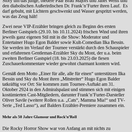
Story um das junge, biedere Paar Brad Majors und Janet Weiss und
den diabolischen Außerirdischen Dr. Frank’n’Furter ihren Lauf. Es
darf gebuht, mit Lichtern geschwenkt und Wasser gespritzt werden,
was das Zeug hält!
Zwei neue VIP-Erzähler bringen gleich zu Beginn des ersten
Berliner Gastspiels (29.10. bis 10.11.2024) frischen Wind und ihren
jeweils ganz eigenen Stil mit in die Show: Moderator und
Entertainer Hugo Egon Balder sowie Kult-Comedian Ilka Bessin.
Sie werden im Verlauf der Tournee verstärkt durch den Schauspieler
und erfahrenen Gentleman-Erzähler Sky du Mont, der u.a. beim
zweiten Berliner Gastspiel (18. bis 23.03.2025) die fiesen
Zuschauerkommentare wieder gewohnt charmant kontern wird.
Gemäß dem Motto „Einer für alle, alle für einen“ unterstützen Ilka
Bessin und Sky du Mont ihren „Mitstreiter“ Hugo Egon Balder
tatkräftig vor Ort: Sie kommen zum Tournee-Auftakt am 31.
Oktober 2924 in den Admiralspalast und stimmen sich mit einigen
kostümierten Cast-Mitgliedern, darunter Frank’n’Furter-Darsteller
Oliver Savile (weitere Rollen u.a. „Cats“, Mamma Mia!“ und TV-
Serie „Ted Lasso“), auf Balders Erzähler-Premiere zusammen ein.
Mehr als 50 Jahre Glamour und Rock’n’Roll
Die Rocky Horror Show war von Anfang an mit nichts zu