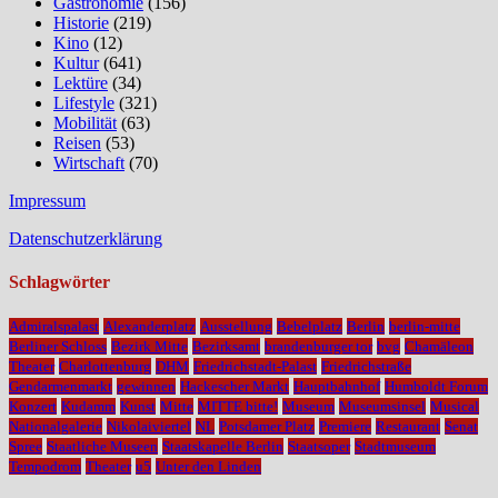
Gastronomie
(156)
Historie
(219)
Kino
(12)
Kultur
(641)
Lektüre
(34)
Lifestyle
(321)
Mobilität
(63)
Reisen
(53)
Wirtschaft
(70)
Impressum
Datenschutzerklärung
Schlagwörter
Admiralspalast
Alexanderplatz
Ausstellung
Bebelplatz
Berlin
berlin-mitte
Berliner Schloss
Bezirk Mitte
Bezirksamt
brandenburger tor
bvg
Chamäleon
Theater
Charlottenburg
DHM
Friedrichstadt-Palast
Friedrichstraße
Gendarmenmarkt
gewinnen
Hackescher Markt
Hauptbahnhof
Humboldt Forum
Konzert
Kudamm
Kunst
Mitte
MITTE bitte!
Museum
Museumsinsel
Musical
Nationalgalerie
Nikolaiviertel
NL
Potsdamer Platz
Premiere
Restaurant
Senat
Spree
Staatliche Museen
Staatskapelle Berlin
Staatsoper
Stadtmuseum
Tempodrom
Theater
u5
Unter den Linden