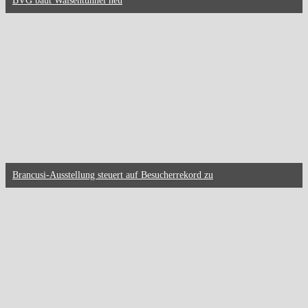
BVG baut Waisentunnel neu
Brancusi-Ausstellung steuert auf Besucherrekord zu