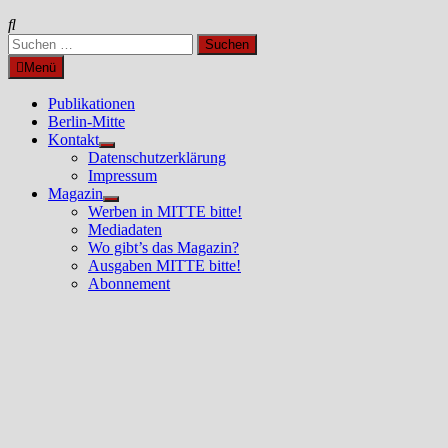
Suchen
nach:
Menü
Publikationen
Berlin-Mitte
Kontakt
Untermenü
Datenschutzerklärung
anzeigen
Impressum
Magazin
Untermenü
Werben in MITTE bitte!
anzeigen
Mediadaten
Wo gibt’s das Magazin?
Ausgaben MITTE bitte!
Abonnement