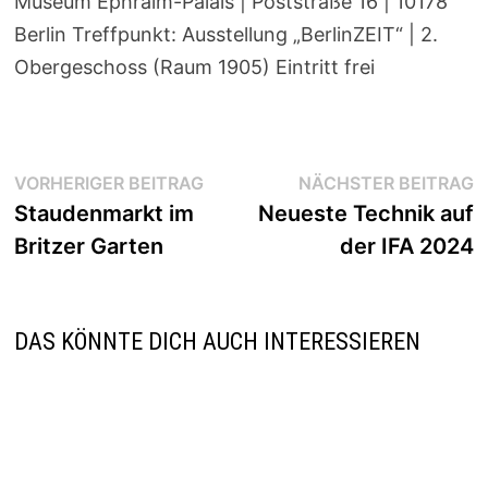
Museum Ephraim-Palais | Poststraße 16 | 10178
Berlin Treffpunkt: Ausstellung „BerlinZEIT“ | 2.
Obergeschoss (Raum 1905) Eintritt frei
Beitragsnavigation
Vorheriger
N
VORHERIGER BEITRAG
NÄCHSTER BEITRAG
Beitrag:
B
Staudenmarkt im
Neueste Technik auf
Britzer Garten
der IFA 2024
DAS KÖNNTE DICH AUCH INTERESSIEREN