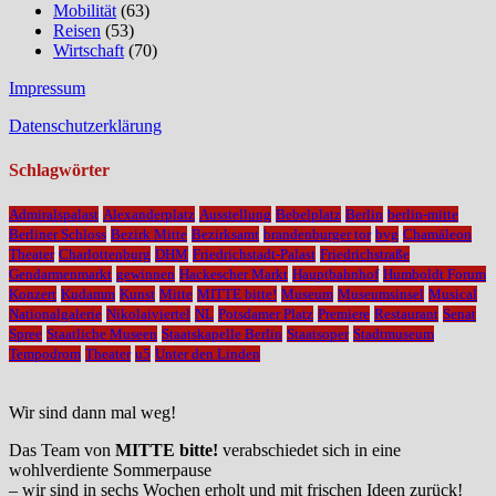
Mobilität
(63)
Reisen
(53)
Wirtschaft
(70)
Impressum
Datenschutzerklärung
Schlagwörter
Admiralspalast
Alexanderplatz
Ausstellung
Bebelplatz
Berlin
berlin-mitte
Berliner Schloss
Bezirk Mitte
Bezirksamt
brandenburger tor
bvg
Chamäleon
Theater
Charlottenburg
DHM
Friedrichstadt-Palast
Friedrichstraße
Gendarmenmarkt
gewinnen
Hackescher Markt
Hauptbahnhof
Humboldt Forum
Konzert
Kudamm
Kunst
Mitte
MITTE bitte!
Museum
Museumsinsel
Musical
Nationalgalerie
Nikolaiviertel
NL
Potsdamer Platz
Premiere
Restaurant
Senat
Spree
Staatliche Museen
Staatskapelle Berlin
Staatsoper
Stadtmuseum
Tempodrom
Theater
u5
Unter den Linden
Wir sind dann mal weg!
Das Team von
MITTE bitte!
verabschiedet sich in eine
wohlverdiente Sommerpause
– wir sind in sechs Wochen erholt und mit frischen Ideen zurück!