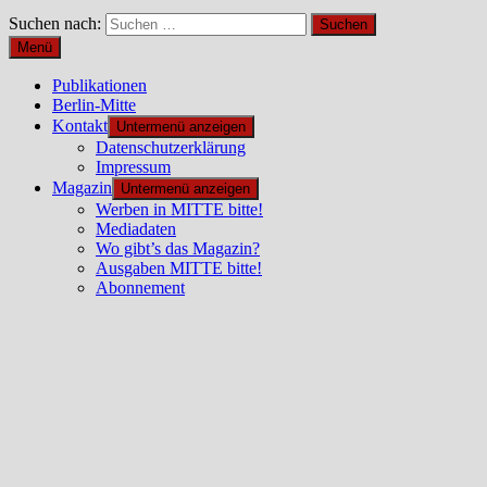
Suchen nach:
Menü
Publikationen
Berlin-Mitte
Kontakt
Untermenü anzeigen
Datenschutzerklärung
Impressum
Magazin
Untermenü anzeigen
Werben in MITTE bitte!
Mediadaten
Wo gibt’s das Magazin?
Ausgaben MITTE bitte!
Abonnement