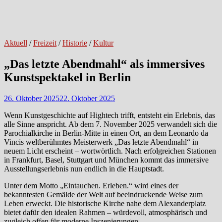
Aktuell
/
Freizeit
/
Historie
/
Kultur
„Das letzte Abendmahl“ als immersives
Kunstspektakel in Berlin
26. Oktober 2025
22. Oktober 2025
Wenn Kunstgeschichte auf Hightech trifft, entsteht ein Erlebnis, das
alle Sinne anspricht. Ab dem 7. November 2025 verwandelt sich die
Parochialkirche in Berlin-Mitte in einen Ort, an dem Leonardo da
Vincis weltberühmtes Meisterwerk „Das letzte Abendmahl“ in
neuem Licht erscheint – wortwörtlich. Nach erfolgreichen Stationen
in Frankfurt, Basel, Stuttgart und München kommt das immersive
Ausstellungserlebnis nun endlich in die Hauptstadt.
Unter dem Motto „Eintauchen. Erleben.“ wird eines der
bekanntesten Gemälde der Welt auf beeindruckende Weise zum
Leben erweckt. Die historische Kirche nahe dem Alexanderplatz
bietet dafür den idealen Rahmen – würdevoll, atmosphärisch und
zugleich offen für moderne Inszenierungen.