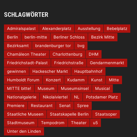
SCHLAGWÖRTER
Admiralspalast
Alexanderplatz
Ausstellung
Bebelplatz
Berlin
berlin-mitte
Berliner Schloss
Bezirk Mitte
Bezirksamt
brandenburger tor
bvg
Chamäleon Theater
Charlottenburg
DHM
Friedrichstadt-Palast
Friedrichstraße
Gendarmenmarkt
gewinnen
Hackescher Markt
Hauptbahnhof
Humboldt Forum
Konzert
Kudamm
Kunst
Mitte
MITTE bitte!
Museum
Museumsinsel
Musical
Nationalgalerie
Nikolaiviertel
NL
Potsdamer Platz
Premiere
Restaurant
Senat
Spree
Staatliche Museen
Staatskapelle Berlin
Staatsoper
Stadtmuseum
Tempodrom
Theater
u5
Unter den Linden