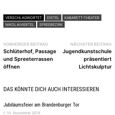
VERSCHLAGWORTET
DISTEL
KABARETT-THEATER
NIKOLAIVIERTEL
SPREEBEZIRK
Beitragsnavigation
Vorheriger
N
VORHERIGER BEITRAG
NÄCHSTER BEITRAG
Beitrag:
B
Schlüterhof, Passage
Jugendkunstschule
und Spreeterrassen
präsentiert
öffnen
Lichtskulptur
DAS KÖNNTE DICH AUCH INTERESSIEREN
Jubiläumsfeier am Brandenburger Tor
10. November 2019