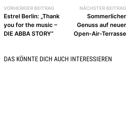
Beitragsnavigation
Vorheriger
N
VORHERIGER BEITRAG
NÄCHSTER BEITRAG
Beitrag:
B
Estrel Berlin: „Thank
Sommerlicher
you for the music –
Genuss auf neuer
DIE ABBA STORY“
Open-Air-Terrasse
DAS KÖNNTE DICH AUCH INTERESSIEREN