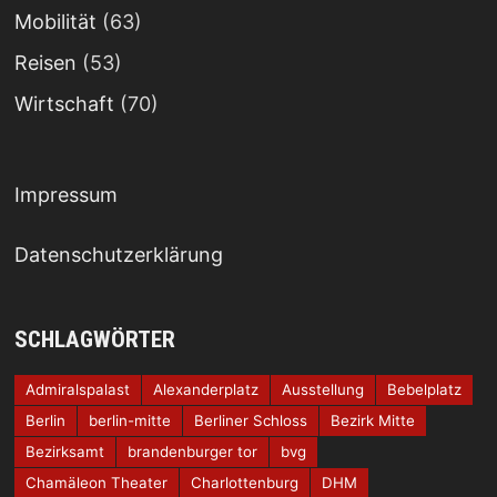
Mobilität
(63)
Reisen
(53)
Wirtschaft
(70)
Impressum
Datenschutzerklärung
SCHLAGWÖRTER
Admiralspalast
Alexanderplatz
Ausstellung
Bebelplatz
Berlin
berlin-mitte
Berliner Schloss
Bezirk Mitte
Bezirksamt
brandenburger tor
bvg
Chamäleon Theater
Charlottenburg
DHM