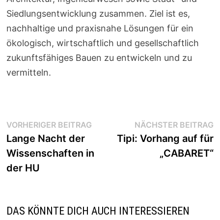
Siedlungsentwicklung zusammen. Ziel ist es,
nachhaltige und praxisnahe Lösungen für ein
ökologisch, wirtschaftlich und gesellschaftlich
zukunftsfähiges Bauen zu entwickeln und zu
vermitteln.
Beitragsnavigation
Vorheriger
N
VORHERIGER BEITRAG
NÄCHSTER BEITRAG
Beitrag:
B
Lange Nacht der
Tipi: Vorhang auf für
Wissenschaften in
„CABARET“
der HU
DAS KÖNNTE DICH AUCH INTERESSIEREN