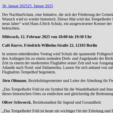
30. Januar 2025
25. Januar 2025
Der NachbarSchatz, eine Initiative, die sich der Förderung der Gemei
Wunsch wird es wieder historisch. Dieses Mal wird das Tempelhofer F
neun Jahre“ wird Hans-Ulrich Schulz, ein ausgewiesener Kenner der B
beleuchten.
Mittwoch, 12. Februar 2025 von 18:00 bis 19:30 Uhr
Café Kurve, Friedrich-Wilhelm-Straße 22, 12103 Berlin
In seinem mitreißenden Vortrag wird Schulz die spannende Frühgesch
den Anfängen bis zu einem zentralen Dreh- und Angelpunkt der Berlin
Zeit zu einem der modernsten Flughäfen seiner Zeit und war Ausgan
Atlantik nach Nord- und Südamerika. Lassen Sie sich anhand von zah
Flughafens Tempelhof begeistern.
Jörn Oltmann
, Bezirksbürgermeister und Leiter der Abteilung für F
„Das Tempelhofer Feld ist ein Symbol für die Wandelbarkeit und Innov
dieses historischen Ortes zu entdecken und gleichzeitig die Bedeutu
Oliver Schworck
, Bezirksstadtrat für Jugend und Gesundheit:
„Das Tempelhofer Feld ist heute ein wichtiger Ort der Erholung und 