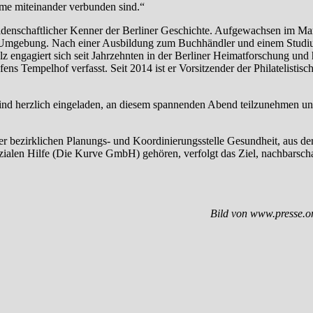
ume miteinander verbunden sind.“
leidenschaftlicher Kenner der Berliner Geschichte. Aufgewachsen im Ma
ner Umgebung. Nach einer Ausbildung zum Buchhändler und einem Studi
z engagiert sich seit Jahrzehnten in der Berliner Heimatforschung und 
s Tempelhof verfasst. Seit 2014 ist er Vorsitzender der Philatelistisc
n sind herzlich eingeladen, an diesem spannenden Abend teilzunehmen u
bezirklichen Planungs- und Koordinierungsstelle Gesundheit, aus der 
ialen Hilfe (Die Kurve GmbH) gehören, verfolgt das Ziel, nachbarscha
Bild von www.presse.o