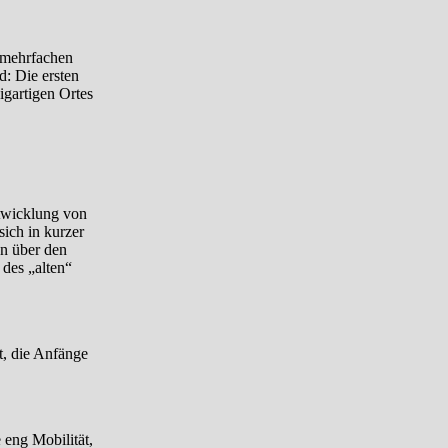
f mehrfachen
d: Die ersten
igartigen Ortes
ntwicklung von
ich in kurzer
en über den
des „alten“
t, die Anfänge
 eng Mobilität,