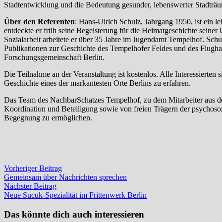
Stadtentwicklung und die Bedeutung gesunder, lebenswerter Stadträ
Über den Referenten
: Hans-Ulrich Schulz, Jahrgang 1950, ist ein 
entdeckte er früh seine Begeisterung für die Heimatgeschichte sei
Sozialarbeit arbeitete er über 35 Jahre im Jugendamt Tempelhof. Schul
Publikationen zur Geschichte des Tempelhofer Feldes und des Flughafen
Forschungsgemeinschaft Berlin.
Die Teilnahme an der Veranstaltung ist kostenlos. Alle Interessierte
Geschichte eines der markantesten Orte Berlins zu erfahren.
Das Team des NachbarSchatzes Tempelhof, zu dem Mitarbeiter aus der 
Koordination und Beteiligung sowie von freien Trägern der psychosoz
Begegnung zu ermöglichen.
Beitragsnavigation
Vorheriger
Vorheriger Beitrag
Beitrag:
Gemeinsam über Nachrichten sprechen
Nächster
Nächster Beitrag
Beitrag:
Neue Sucuk-Spezialität im Frittenwerk Berlin
Das könnte dich auch interessieren