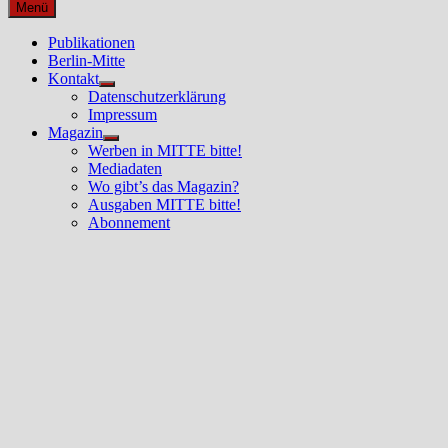
nach:
Menü
Publikationen
Berlin-Mitte
Kontakt
Untermenü
Datenschutzerklärung
anzeigen
Impressum
Magazin
Untermenü
Werben in MITTE bitte!
anzeigen
Mediadaten
Wo gibt’s das Magazin?
Ausgaben MITTE bitte!
Abonnement