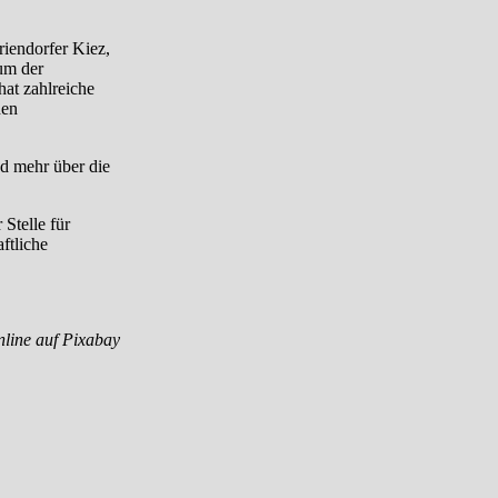
riendorfer Kiez,
um der
hat zahlreiche
hen
nd mehr über die
Stelle für
ftliche
nline auf Pixabay