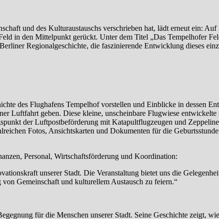
nschaft und des Kulturaustauschs verschrieben hat, lädt erneut ein: Au
eld in den Mittelpunkt gerückt. Unter dem Titel „Das Tempelhofer Fel
erliner Regionalgeschichte, die faszinierende Entwicklung dieses einz
ichte des Flughafens Tempelhof vorstellen und Einblicke in dessen E
er Luftfahrt geben. Diese kleine, unscheinbare Flugwiese entwickelte s
gspunkt der Luftpostbeförderung mit Katapultflugzeugen und Zeppelin
lreichen Fotos, Ansichtskarten und Dokumenten für die Geburtsstunde 
inanzen, Personal, Wirtschaftsförderung und Koordination:
ationskraft unserer Stadt. Die Veranstaltung bietet uns die Gelegenhei
ng von Gemeinschaft und kulturellem Austausch zu feiern.“
Begegnung für die Menschen unserer Stadt. Seine Geschichte zeigt, wie