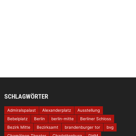
SCHLAGWÖRTER
Admiralspalast
Alexanderplatz
Ausstellung
Bebelplatz
Berlin
berlin-mitte
Berliner Schloss
Bezirk Mitte
Bezirksamt
brandenburger tor
bvg
Chamäleon Theater
Charlottenburg
DHM