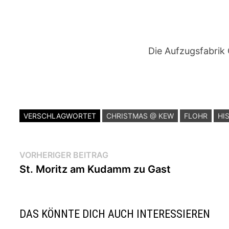
Die Aufzugsfabrik 
VERSCHLAGWORTET
CHRISTMAS @ KEW
FLOHR
HI
Beitragsnavigation
Vorheriger
VORHERIGER BEITRAG
Beitrag:
St. Moritz am Kudamm zu Gast
DAS KÖNNTE DICH AUCH INTERESSIEREN