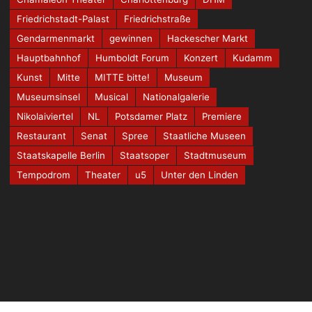
Friedrichstadt-Palast
Friedrichstraße
Gendarmenmarkt
gewinnen
Hackescher Markt
Hauptbahnhof
Humboldt Forum
Konzert
Kudamm
Kunst
Mitte
MITTE bitte!
Museum
Museumsinsel
Musical
Nationalgalerie
Nikolaiviertel
NL
Potsdamer Platz
Premiere
Restaurant
Senat
Spree
Staatliche Museen
Staatskapelle Berlin
Staatsoper
Stadtmuseum
Tempodrom
Theater
u5
Unter den Linden