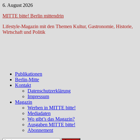
Zum
6. August 2026
Inhalt
MITTE bitte! Berlin mittendrin
springen
Lifestyle-Magazin mit den Themen Kultur, Gastronomie, Historie,
Wirtschaft und Politik
Publikationen
Berlin-Mitte
Kontakt
Datenschutzerklärung
Impressum
Magazin
Werben in MITTE bitte!
Mediadaten
Wo gibt’s das Magazin?
Ausgaben MITTE bitte!
Abonnement