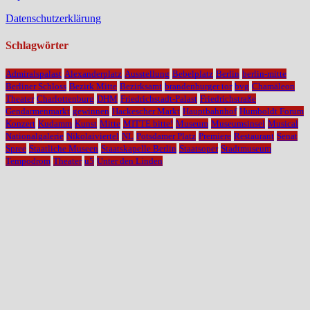
Datenschutzerklärung
Schlagwörter
Admiralspalast
Alexanderplatz
Ausstellung
Bebelplatz
Berlin
berlin-mitte
Berliner Schloss
Bezirk Mitte
Bezirksamt
brandenburger tor
bvg
Chamäleon
Theater
Charlottenburg
DHM
Friedrichstadt-Palast
Friedrichstraße
Gendarmenmarkt
gewinnen
Hackescher Markt
Hauptbahnhof
Humboldt Forum
Konzert
Kudamm
Kunst
Mitte
MITTE bitte!
Museum
Museumsinsel
Musical
Nationalgalerie
Nikolaiviertel
NL
Potsdamer Platz
Premiere
Restaurant
Senat
Spree
Staatliche Museen
Staatskapelle Berlin
Staatsoper
Stadtmuseum
Tempodrom
Theater
u5
Unter den Linden