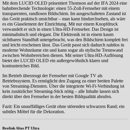
Mit dem LUCID OLED präsentiert Thomson auf der IFA 2024 eine
bahnbrechende Technologie: einen 55-Zoll-Fernseher mit einem
transparenten, randlosen Bildschirm. Im ausgeschalteten Zustand ist
das Gerät praktisch unsichtbar – man kann hindurchsehen, als wäre
es ein Glaselement der Einrichtung. Mit nur einem Knopfdruck
verwandelt er sich in einen Ultra-HD-Fernseher. Das Design ist
minimalistisch und elegant. Die Elektronik ist in einem kaum
sichtbaren Standfuß untergebracht, was den Bildschirm komplett frei
und leicht erscheinen lässt. Das Gerät passt sich dadurch nahtlos in
moderne Wohnräume ein und kann sogar als stylische Trennwand
zwischen Wohnbereichen dienen. Mit seiner Ultra-HD-Auflösung
bietet der LUCID OLED ein außergewöhnlich klares und
kontrastreiches Bild.
Im Betrieb überzeugt der Fernseher mit Google TV als
Betriebssystem. Es ermöglicht den Zugang zu einer breiten Palette
von Streaming-Diensten. Über die integrierte Wi-Fi-Verbindung ist
kein zusätzlicher Streaming-Stick nötig – alle Inhalte lassen sich
direkt über den Fernseher in der besten Bildqualität abrufen.
Fazit: Ein unauffälliges Gerät ohne störenden schwarzen Rand; ein
subtiles Möbel für die Dekoration.
Reolink Altas PT Ultra