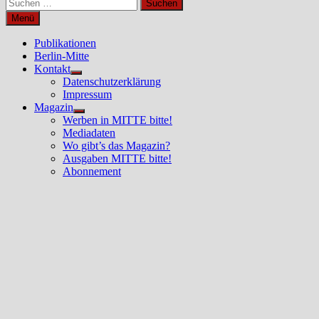
Suchen
nach:
Menü
Publikationen
Berlin-Mitte
Kontakt
Untermenü
Datenschutzerklärung
anzeigen
Impressum
Magazin
Untermenü
Werben in MITTE bitte!
anzeigen
Mediadaten
Wo gibt’s das Magazin?
Ausgaben MITTE bitte!
Abonnement