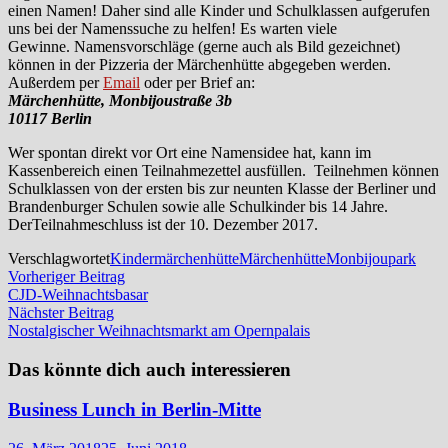
einen Namen! Daher sind alle Kinder und Schulklassen aufgerufen
uns bei der Namenssuche zu helfen! Es warten viele
Gewinne. Namensvorschläge (gerne auch als Bild gezeichnet)
können in der Pizzeria der Märchenhütte abgegeben werden.
Außerdem per
Email
oder per Brief an:
Märchenhütte, Monbijoustraße 3b
10117 Berlin
Wer spontan direkt vor Ort eine Namensidee hat, kann im
Kassenbereich einen Teilnahmezettel ausfüllen. Teilnehmen können
Schulklassen von der ersten bis zur neunten Klasse der Berliner und
Brandenburger Schulen sowie alle Schulkinder bis 14 Jahre.
DerTeilnahmeschluss ist der 10. Dezember 2017.
Verschlagwortet
Kindermärchenhütte
Märchenhütte
Monbijoupark
Beitragsnavigation
Vorheriger
Vorheriger Beitrag
Beitrag:
CJD-Weihnachtsbasar
Nächster
Nächster Beitrag
Beitrag:
Nostalgischer Weihnachtsmarkt am Opernpalais
Das könnte dich auch interessieren
Business Lunch in Berlin-Mitte