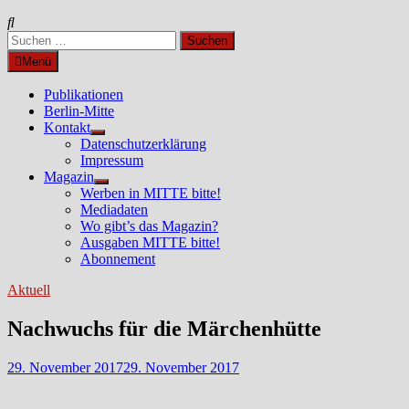
Suchen
nach:
Menü
Publikationen
Berlin-Mitte
Kontakt
Untermenü
Datenschutzerklärung
anzeigen
Impressum
Magazin
Untermenü
Werben in MITTE bitte!
anzeigen
Mediadaten
Wo gibt’s das Magazin?
Ausgaben MITTE bitte!
Abonnement
Aktuell
Nachwuchs für die Märchenhütte
29. November 2017
29. November 2017