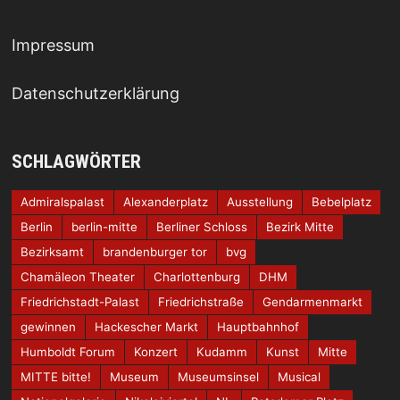
Impressum
Datenschutzerklärung
SCHLAGWÖRTER
Admiralspalast
Alexanderplatz
Ausstellung
Bebelplatz
Berlin
berlin-mitte
Berliner Schloss
Bezirk Mitte
Bezirksamt
brandenburger tor
bvg
Chamäleon Theater
Charlottenburg
DHM
Friedrichstadt-Palast
Friedrichstraße
Gendarmenmarkt
gewinnen
Hackescher Markt
Hauptbahnhof
Humboldt Forum
Konzert
Kudamm
Kunst
Mitte
MITTE bitte!
Museum
Museumsinsel
Musical