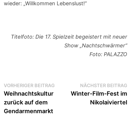
wieder: „Willkommen Lebenslust!“
Titelfoto: Die 17. Spielzeit begeistert mit neuer
Show „Nachtschwärmer“
Foto: PALAZZO
Beitragsnavigation
Vorheriger
N
VORHERIGER BEITRAG
NÄCHSTER BEITRAG
Beitrag:
B
Weihnachtskultur
Winter-Film-Fest im
zurück auf dem
Nikolaiviertel
Gendarmenmarkt