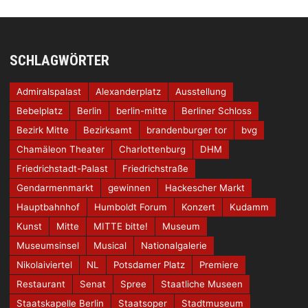
SCHLAGWÖRTER
Admiralspalast
Alexanderplatz
Ausstellung
Bebelplatz
Berlin
berlin-mitte
Berliner Schloss
Bezirk Mitte
Bezirksamt
brandenburger tor
bvg
Chamäleon Theater
Charlottenburg
DHM
Friedrichstadt-Palast
Friedrichstraße
Gendarmenmarkt
gewinnen
Hackescher Markt
Hauptbahnhof
Humboldt Forum
Konzert
Kudamm
Kunst
Mitte
MITTE bitte!
Museum
Museumsinsel
Musical
Nationalgalerie
Nikolaiviertel
NL
Potsdamer Platz
Premiere
Restaurant
Senat
Spree
Staatliche Museen
Staatskapelle Berlin
Staatsoper
Stadtmuseum