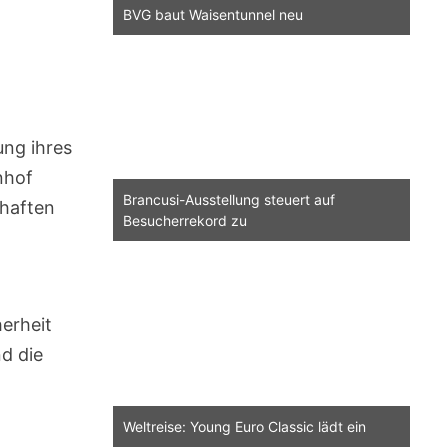
BVG baut Waisentunnel neu
ung ihres
nhof
Brancusi-Ausstellung steuert auf
rhaften
Besucherrekord zu
erheit
d die
Weltreise: Young Euro Classic lädt ein