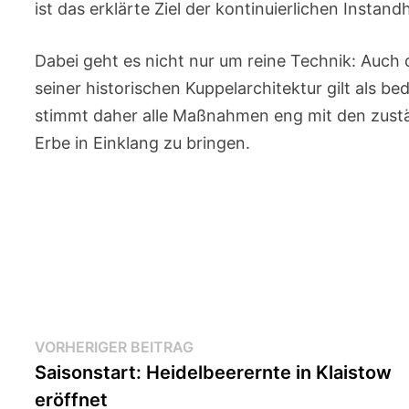
ist das erklärte Ziel der kontinuierlichen Inst
Dabei geht es nicht nur um reine Technik: Auch 
seiner historischen Kuppelarchitektur gilt als 
stimmt daher alle Maßnahmen eng mit den zustä
Erbe in Einklang zu bringen.
Beitragsnavigation
Vorheriger
VORHERIGER BEITRAG
Beitrag:
Saisonstart: Heidelbeerernte in Klaistow
eröffnet