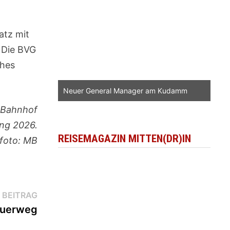
atz mit
. Die BVG
ches
Neuer General Manager am Kudamm
-Bahnhof
ang 2026.
REISEMAGAZIN MITTEN(DR)IN
foto: MB
Nächster
 BEITRAG
Beitrag:
auerweg