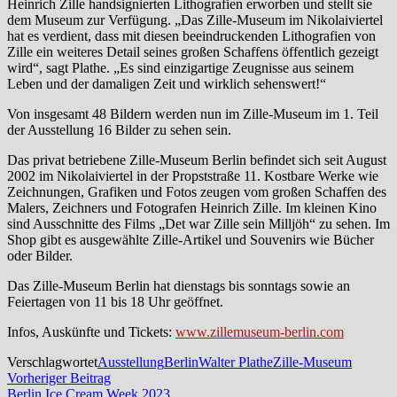
Heinrich Zille handsignierten Lithografien erworben und stellt sie
dem Museum zur Verfügung. „Das Zille-Museum im Nikolaiviertel
hat es verdient, dass mit diesen beeindruckenden Lithografien von
Zille ein weiteres Detail seines großen Schaffens öffentlich gezeigt
wird“, sagt Plathe. „Es sind einzigartige Zeugnisse aus seinem
Leben und der damaligen Zeit und wirklich sehenswert!“
Von insgesamt 48 Bildern werden nun im Zille-Museum im 1. Teil
der Ausstellung 16 Bilder zu sehen sein.
Das privat betriebene Zille-Museum Berlin befindet sich seit August
2002 im Nikolaiviertel in der Propststraße 11. Kostbare Werke wie
Zeichnungen, Grafiken und Fotos zeugen vom großen Schaffen des
Malers, Zeichners und Fotografen Heinrich Zille. Im kleinen Kino
sind Ausschnitte des Films „Det war Zille sein Milljöh“ zu sehen. Im
Shop gibt es ausgewählte Zille-Artikel und Souvenirs wie Bücher
oder Bilder.
Das Zille-Museum Berlin hat dienstags bis sonntags sowie an
Feiertagen von 11 bis 18 Uhr geöffnet.
Infos, Auskünfte und Tickets:
www.zillemuseum-berlin.com
Verschlagwortet
Ausstellung
Berlin
Walter Plathe
Zille-Museum
Beitragsnavigation
Vorheriger
Vorheriger Beitrag
Beitrag:
Berlin Ice Cream Week 2023