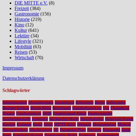
DIE MITTE e.V.
(8)
Freizeit
(384)
Gastronomie
(156)
Historie
(219)
Kino
(12)
Kultur
(641)
Lektüre
(34)
Lifestyle
(321)
Mobilität
(63)
Reisen
(53)
Wirtschaft
(70)
Impressum
Datenschutzerklärung
Schlagwörter
Admiralspalast
Alexanderplatz
Ausstellung
Bebelplatz
Berlin
berlin-mitte
Berliner Schloss
Bezirk Mitte
Bezirksamt
brandenburger tor
bvg
Chamäleon
Theater
Charlottenburg
DHM
Friedrichstadt-Palast
Friedrichstraße
Gendarmenmarkt
gewinnen
Hackescher Markt
Hauptbahnhof
Humboldt Forum
Konzert
Kudamm
Kunst
Mitte
MITTE bitte!
Museum
Museumsinsel
Musical
Nationalgalerie
Nikolaiviertel
NL
Potsdamer Platz
Premiere
Restaurant
Senat
Spree
Staatliche Museen
Staatskapelle Berlin
Staatsoper
Stadtmuseum