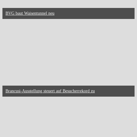
BVG baut Waisentunnel neu
Brancusi-Ausstellung steuert auf Besucherrekord zu