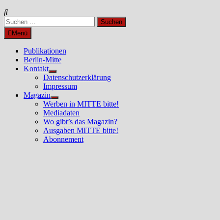
Suchen
nach:
Menü
Publikationen
Berlin-Mitte
Kontakt
Untermenü
Datenschutzerklärung
anzeigen
Impressum
Magazin
Untermenü
Werben in MITTE bitte!
anzeigen
Mediadaten
Wo gibt’s das Magazin?
Ausgaben MITTE bitte!
Abonnement