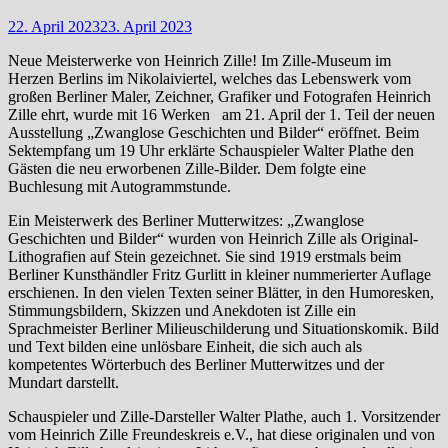
22. April 2023
23. April 2023
Neue Meisterwerke von Heinrich Zille! Im Zille-Museum im
Herzen Berlins im Nikolaiviertel, welches das Lebenswerk vom
großen Berliner Maler, Zeichner, Grafiker und Fotografen Heinrich
Zille ehrt, wurde mit 16 Werken am 21. April der 1. Teil der neuen
Ausstellung „Zwanglose Geschichten und Bilder“ eröffnet. Beim
Sektempfang um 19 Uhr erklärte Schauspieler Walter Plathe den
Gästen die neu erworbenen Zille-Bilder. Dem folgte eine
Buchlesung mit Autogrammstunde.
Ein Meisterwerk des Berliner Mutterwitzes: „Zwanglose
Geschichten und Bilder“ wurden von Heinrich Zille als Original-
Lithografien auf Stein gezeichnet. Sie sind 1919 erstmals beim
Berliner Kunsthändler Fritz Gurlitt in kleiner nummerierter Auflage
erschienen. In den vielen Texten seiner Blätter, in den Humoresken,
Stimmungsbildern, Skizzen und Anekdoten ist Zille ein
Sprachmeister Berliner Milieuschilderung und Situationskomik. Bild
und Text bilden eine unlösbare Einheit, die sich auch als
kompetentes Wörterbuch des Berliner Mutterwitzes und der
Mundart darstellt.
Schauspieler und Zille-Darsteller Walter Plathe, auch 1. Vorsitzender
vom Heinrich Zille Freundeskreis e.V., hat diese originalen und von