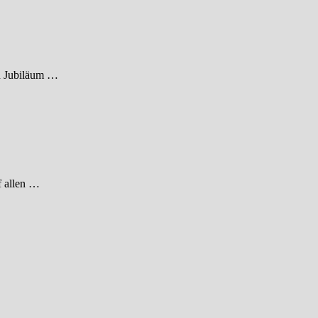
en Jubiläum …
f allen …