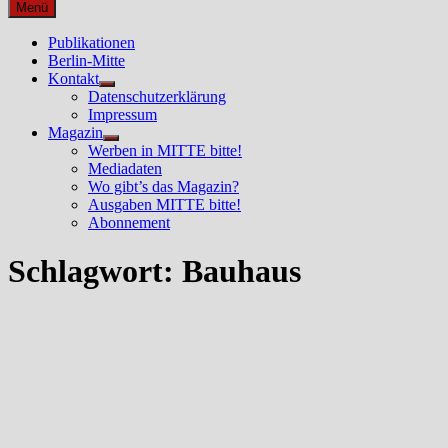
nach:
Menü
Publikationen
Berlin-Mitte
Kontakt
Untermenü
Datenschutzerklärung
anzeigen
Impressum
Magazin
Untermenü
Werben in MITTE bitte!
anzeigen
Mediadaten
Wo gibt’s das Magazin?
Ausgaben MITTE bitte!
Abonnement
Schlagwort:
Bauhaus