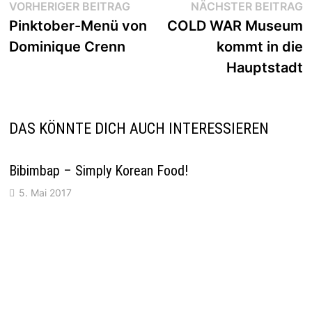
Beitragsnavigation
Vorheriger
N
VORHERIGER BEITRAG
NÄCHSTER BEITRAG
Beitrag:
B
Pinktober-Menü von
COLD WAR Museum
Dominique Crenn
kommt in die
Hauptstadt
DAS KÖNNTE DICH AUCH INTERESSIEREN
Bibimbap – Simply Korean Food!
5. Mai 2017