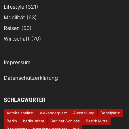
Lifestyle
(321)
Mobilität
(63)
Reisen
(53)
Wirtschaft
(70)
Impressum
Datenschutzerklärung
SCHLAGWÖRTER
Admiralspalast
Alexanderplatz
Ausstellung
Bebelplatz
Berlin
berlin-mitte
Berliner Schloss
Bezirk Mitte
Bezirksamt
brandenburger tor
bvg