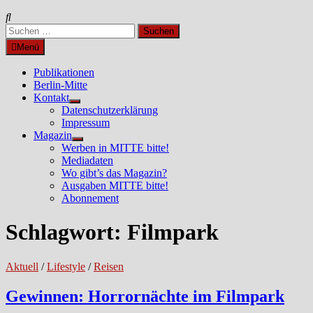
Suchen
nach:
Menü
Publikationen
Berlin-Mitte
Kontakt
Untermenü
Datenschutzerklärung
anzeigen
Impressum
Magazin
Untermenü
Werben in MITTE bitte!
anzeigen
Mediadaten
Wo gibt’s das Magazin?
Ausgaben MITTE bitte!
Abonnement
Schlagwort:
Filmpark
Aktuell
/
Lifestyle
/
Reisen
Gewinnen: Horrornächte im Filmpark