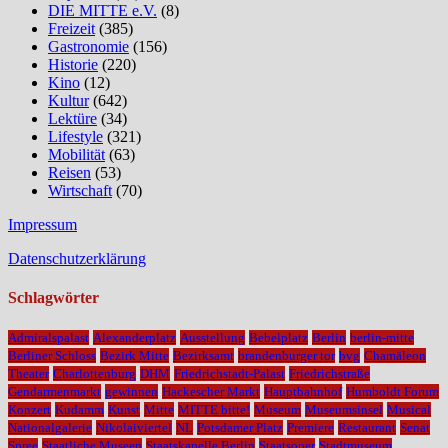
DIE MITTE e.V.
(8)
Freizeit
(385)
Gastronomie
(156)
Historie
(220)
Kino
(12)
Kultur
(642)
Lektüre
(34)
Lifestyle
(321)
Mobilität
(63)
Reisen
(53)
Wirtschaft
(70)
Impressum
Datenschutzerklärung
Schlagwörter
Admiralspalast
Alexanderplatz
Ausstellung
Bebelplatz
Berlin
berlin-mitte
Berliner Schloss
Bezirk Mitte
Bezirksamt
brandenburger tor
bvg
Chamäleon
Theater
Charlottenburg
DHM
Friedrichstadt-Palast
Friedrichstraße
Gendarmenmarkt
gewinnen
Hackescher Markt
Hauptbahnhof
Humboldt Forum
Konzert
Kudamm
Kunst
Mitte
MITTE bitte!
Museum
Museumsinsel
Musical
Nationalgalerie
Nikolaiviertel
NL
Potsdamer Platz
Premiere
Restaurant
Senat
Spree
Staatliche Museen
Staatskapelle Berlin
Staatsoper
Stadtmuseum