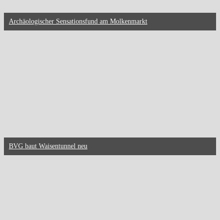
Archäologischer Sensationsfund am Molkenmarkt
BVG baut Waisentunnel neu