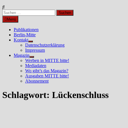
Suchen
nach:
Menü
Publikationen
Berlin-Mitte
Kontakt
Untermenü
Datenschutzerklärung
anzeigen
Impressum
Magazin
Untermenü
Werben in MITTE bitte!
anzeigen
Mediadaten
Wo gibt’s das Magazin?
Ausgaben MITTE bitte!
Abonnement
Schlagwort:
Lückenschluss