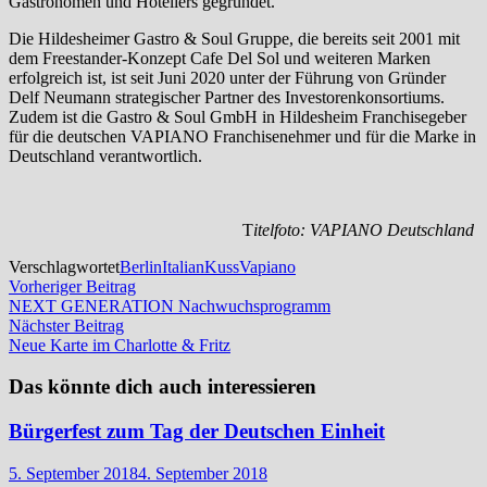
Gastronomen und Hoteliers gegründet.
Die Hildesheimer Gastro & Soul Gruppe, die bereits seit 2001 mit
dem Freestander-Konzept Cafe Del Sol und weiteren Marken
erfolgreich ist, ist seit Juni 2020 unter der Führung von Gründer
Delf Neumann strategischer Partner des Investorenkonsortiums.
Zudem ist die Gastro & Soul GmbH in Hildesheim Franchisegeber
für die deutschen VAPIANO Franchisenehmer und für die Marke in
Deutschland verantwortlich.
T
itelfoto: VAPIANO Deutschland
Verschlagwortet
Berlin
Italian
Kuss
Vapiano
Beitragsnavigation
Vorheriger
Vorheriger Beitrag
Beitrag:
NEXT GENERATION Nachwuchsprogramm
Nächster
Nächster Beitrag
Beitrag:
Neue Karte im Charlotte & Fritz
Das könnte dich auch interessieren
Bürgerfest zum Tag der Deutschen Einheit
5. September 2018
4. September 2018