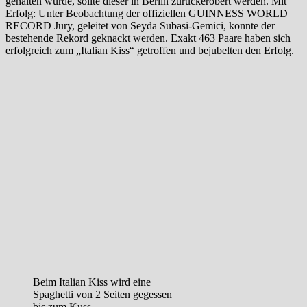
gehalten wurde, sollte dieser in Berlin zurückerobert werden. Mit
Erfolg: Unter Beobachtung der offiziellen GUINNESS WORLD
RECORD Jury, geleitet von Seyda Subasi-Gemici, konnte der
bestehende Rekord geknackt werden. Exakt 463 Paare haben sich
erfolgreich zum „Italian Kiss“ getroffen und bejubelten den Erfolg.
Beim Italian Kiss wird eine
Spaghetti von 2 Seiten gegessen
bis zum Kuss.