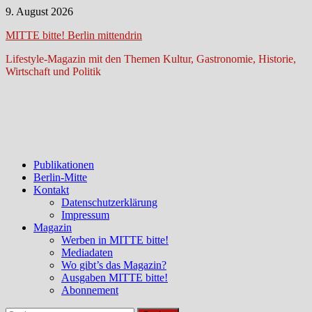
Zum
9. August 2026
Inhalt
MITTE bitte! Berlin mittendrin
springen
Lifestyle-Magazin mit den Themen Kultur, Gastronomie, Historie,
Wirtschaft und Politik
Publikationen
Berlin-Mitte
Kontakt
Datenschutzerklärung
Impressum
Magazin
Werben in MITTE bitte!
Mediadaten
Wo gibt’s das Magazin?
Ausgaben MITTE bitte!
Abonnement