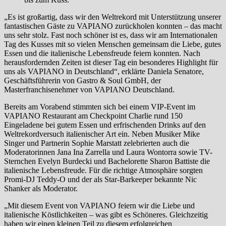
„Es ist großartig, dass wir den Weltrekord mit Unterstützung unserer
fantastischen Gäste zu VAPIANO zurückholen konnten – das macht
uns sehr stolz. Fast noch schöner ist es, dass wir am Internationalen
Tag des Kusses mit so vielen Menschen gemeinsam die Liebe, gutes
Essen und die italienische Lebensfreude feiern konnten. Nach
herausfordernden Zeiten ist dieser Tag ein besonderes Highlight für
uns als VAPIANO in Deutschland“, erklärte Daniela Senatore,
Geschäftsführerin von Gastro & Soul GmbH, der
Masterfranchisenehmer von VAPIANO Deutschland.
Bereits am Vorabend stimmten sich bei einem VIP-Event im
VAPIANO Restaurant am Checkpoint Charlie rund 150
Eingeladene bei gutem Essen und erfrischenden Drinks auf den
Weltrekordversuch italienischer Art ein. Neben Musiker Mike
Singer und Partnerin Sophie Marstatt zelebrierten auch die
Moderatorinnen Jana Ina Zarrella und Laura Wontorra sowie TV-
Sternchen Evelyn Burdecki und Bachelorette Sharon Battiste die
italienische Lebensfreude. Für die richtige Atmosphäre sorgten
Promi-DJ Teddy-O und der als Star-Barkeeper bekannte Nic
Shanker als Moderator.
„Mit diesem Event von VAPIANO feiern wir die Liebe und
italienische Köstlichkeiten – was gibt es Schöneres. Gleichzeitig
haben wir einen kleinen Teil zu diesem erfolgreichen