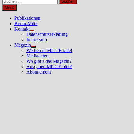
Suchen
nach:
Menü
Publikationen
Berlin-Mitte
Kontakt
Untermenü
Datenschutzerklärung
anzeigen
Impressum
Magazin
Untermenü
Werben in MITTE bitte!
anzeigen
Mediadaten
Wo gibt’s das Magazin?
Ausgaben MITTE bitte!
Abonnement