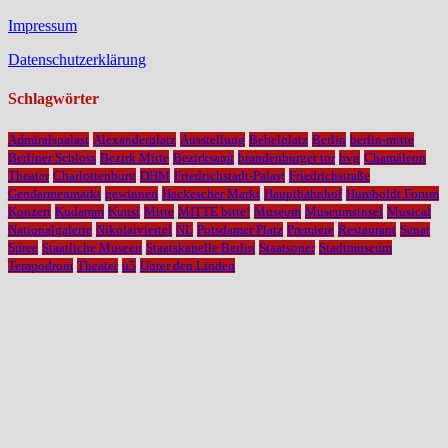
Impressum
Datenschutzerklärung
Schlagwörter
Admiralspalast
Alexanderplatz
Ausstellung
Bebelplatz
Berlin
berlin-mitte
Berliner Schloss
Bezirk Mitte
Bezirksamt
brandenburger tor
bvg
Chamäleon
Theater
Charlottenburg
DHM
Friedrichstadt-Palast
Friedrichstraße
Gendarmenmarkt
gewinnen
Hackescher Markt
Hauptbahnhof
Humboldt Forum
Konzert
Kudamm
Kunst
Mitte
MITTE bitte!
Museum
Museumsinsel
Musical
Nationalgalerie
Nikolaiviertel
NL
Potsdamer Platz
Premiere
Restaurant
Senat
Spree
Staatliche Museen
Staatskapelle Berlin
Staatsoper
Stadtmuseum
Tempodrom
Theater
u5
Unter den Linden