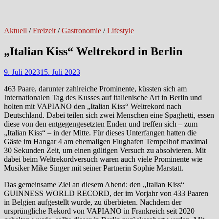
Aktuell
/
Freizeit
/
Gastronomie
/
Lifestyle
„Italian Kiss“ Weltrekord in Berlin
9. Juli 2023
15. Juli 2023
463 Paare, darunter zahlreiche Prominente, küssten sich am
Internationalen Tag des Kusses auf italienische Art in Berlin und
holten mit VAPIANO den „Italian Kiss“ Weltrekord nach
Deutschland. Dabei teilen sich zwei Menschen eine Spaghetti, essen
diese von den entgegengesetzten Enden und treffen sich – zum
„Italian Kiss“ – in der Mitte. Für dieses Unterfangen hatten die
Gäste im Hangar 4 am ehemaligen Flughafen Tempelhof maximal
30 Sekunden Zeit, um einen gültigen Versuch zu absolvieren. Mit
dabei beim Weltrekordversuch waren auch viele Prominente wie
Musiker Mike Singer mit seiner Partnerin Sophie Marstatt.
Das gemeinsame Ziel an diesem Abend: den „Italian Kiss“
GUINNESS WORLD RECORD, der im Vorjahr von 433 Paaren
in Belgien aufgestellt wurde, zu überbieten. Nachdem der
ursprüngliche Rekord von VAPIANO in Frankreich seit 2020