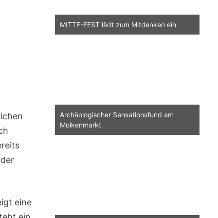
MITTE-FEST lädt zum Mitdenken ein
Archäologischer Sensationsfund am
lichen
Molkenmarkt
ich
reits
nder
igt eine
teht ein