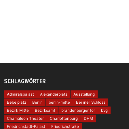
SCHLAGWÖRTER
Admiralspalast
Alexanderplatz
Ausstellung
Bebelplatz
Berlin
berlin-mitte
Berliner Schloss
Bezirk Mitte
Bezirksamt
brandenburger tor
bvg
Chamäleon Theater
Charlottenburg
DHM
Friedrichstadt-Palast
Friedrichstraße