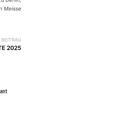
n Meisse
Nächster
 BEITRAG
Beitrag:
TE 2025
ant