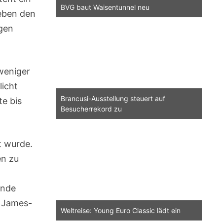
BVG baut Waisentunnel neu
Neben den
ngen
weniger
licht
Brancusi-Ausstellung steuert auf
e bis
Besucherrekord zu
t wurde.
en zu
ande
r James-
Weltreise: Young Euro Classic lädt ein