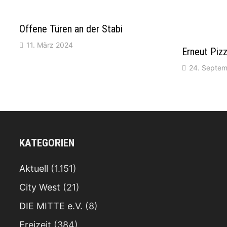
Offene Türen an der Stabi
11. März 2024
Erneut Pizz
24. Septe
KATEGORIEN
Aktuell
(1.151)
City West
(21)
DIE MITTE e.V.
(8)
Freizeit
(384)