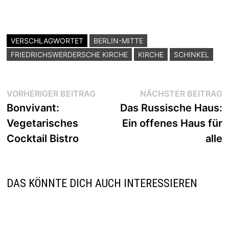
VERSCHLAGWORTET
BERLIN-MITTE
FRIEDRICHSWERDERSCHE KIRCHE
KIRCHE
SCHINKEL
Beitragsnavigation
Vorheriger
N
VORHERIGER BEITRAG
NÄCHSTER BEITRAG
Beitrag:
B
Bonvivant:
Das Russische Haus:
Vegetarisches
Ein offenes Haus für
Cocktail Bistro
alle
DAS KÖNNTE DICH AUCH INTERESSIEREN