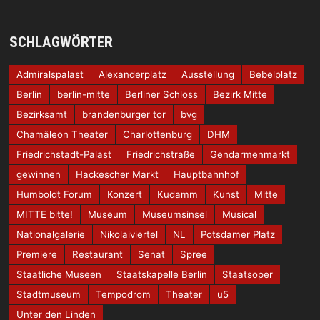
SCHLAGWÖRTER
Admiralspalast
Alexanderplatz
Ausstellung
Bebelplatz
Berlin
berlin-mitte
Berliner Schloss
Bezirk Mitte
Bezirksamt
brandenburger tor
bvg
Chamäleon Theater
Charlottenburg
DHM
Friedrichstadt-Palast
Friedrichstraße
Gendarmenmarkt
gewinnen
Hackescher Markt
Hauptbahnhof
Humboldt Forum
Konzert
Kudamm
Kunst
Mitte
MITTE bitte!
Museum
Museumsinsel
Musical
Nationalgalerie
Nikolaiviertel
NL
Potsdamer Platz
Premiere
Restaurant
Senat
Spree
Staatliche Museen
Staatskapelle Berlin
Staatsoper
Stadtmuseum
Tempodrom
Theater
u5
Unter den Linden