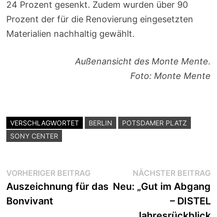
24 Prozent gesenkt. Zudem wurden über 90
Prozent der für die Renovierung eingesetzten
Materialien nachhaltig gewählt.
Außenansicht des Monte Mente.
Foto: Monte Mente
VERSCHLAGWORTET
BERLIN
POTSDAMER PLATZ
SONY CENTER
Beitragsnavigation
Vorheriger
N
VORHERIGER BEITRAG
NÄCHSTER BEITRAG
Beitrag:
B
Auszeichnung für das
Neu: „Gut im Abgang
Bonvivant
– DISTEL
Jahresrückblick