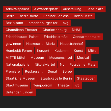
Admiralspalast
Alexanderplatz
Ausstellung
Bebelplatz
Berlin
berlin-mitte
Berliner Schloss
Bezirk Mitte
Bezirksamt
brandenburger tor
bvg
Chamäleon Theater
Charlottenburg
DHM
Friedrichstadt-Palast
Friedrichstraße
Gendarmenmarkt
gewinnen
Hackescher Markt
Hauptbahnhof
Humboldt Forum
Konzert
Kudamm
Kunst
Mitte
MITTE bitte!
Museum
Museumsinsel
Musical
Nationalgalerie
Nikolaiviertel
NL
Potsdamer Platz
Premiere
Restaurant
Senat
Spree
Staatliche Museen
Staatskapelle Berlin
Staatsoper
Stadtmuseum
Tempodrom
Theater
u5
Unter den Linden