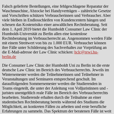
Falsch gelieferte Bestellungen, eine fehlgeschlagene Reparatur der
Waschmaschine, Abzocke bei Handyverträgen – zahlreiche Gesetze
und Vorschriften schützen Verbraucherinnen und Verbraucher. Aber
viele bleiben in Endlosschleifen von Kundencentern hängen und
scheuen das Kostenrisiko einer anwaltlichen Rechtsberatung. Seit
dem 1. April 2019 bietet die Humboldt Consumer Law Clinic der
Humboldt-Universität zu Berlin allen eine kostenlose
Rechtsberatung im Verbraucherrecht an. Angenommen werden Fälle
mit einem Streitwert von bis zu 1.000 EUR. Verbraucher können
ihre Fälle unter Schilderung des Sachverhaltes zur Vorprüfung an
die E-Mail-adresse der Law Clinic schicken:
hclc@rewi.hu-
berlin.de
Die Consumer Law Clinic der Humboldt Uni zu Berlin ist die erste
deutsche Law Clinic im Bereich des Verbraucherrechts. Jeweils im
Wintersemester werden die Teilnehmerinnen und Teilnehmer in
Veranstaltungen und Seminaren entsprechend geschult. Im
darauffolgenden Sommersemester werden die Studierenden in
Teams eingeteilt, die unter der Anleitung von Volljuristinnen und -
juristen unentgeltlich reale Fälle im Bereich des Verbraucherrechts
bearbeiten. Studierende erhalten durch die Teilnahme an einer
studentischen Rechtsberatung bereits während des Studiums die
Möglichkeit, an konkreten Fällen zu arbeiten und erste berufliche
Erfahrungen zu sammeln. Das Spektrum der beratenen Fälle ist weit