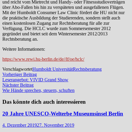
und reicht vom Mietrecht und Handy- oder Fitnessstudioverträgen
über Abo-Fallen bis hin zu verspäteten und ausgefallenen Flügen.
Mit der Humboldt Consumer Law Clinic fördert die HU nicht nur
die praktische Ausbildung der Studierenden, sondern stellt auch
einen kostenlosen Zugang zur Rechtsberatung für alle zur
Verfügung. Die HCLC wurde zum Sommersemester 2012
gegründet und bietet seit dem Wintersemester 2012/2013
Rechtsberatung an.
Weitere Informationen:
https://www.rewi.hu-berlin.de/de//lf/oe/hclc/
Verschlagwortet
Humboldt Universität
Rechtsberatung
Beitragsnavigation
Vorheriger
Vorheriger Beitrag
Beitrag:
Leserangebot: VIVID Grand Show
Nächster
Nächster Beitrag
Beitrag:
Wie Hände sprechen, steuern, schuften
Das könnte dich auch interessieren
20 Jahre UNESCO-Welterbe Museumsinsel Berlin
4. Dezember 2019
27. November 2019