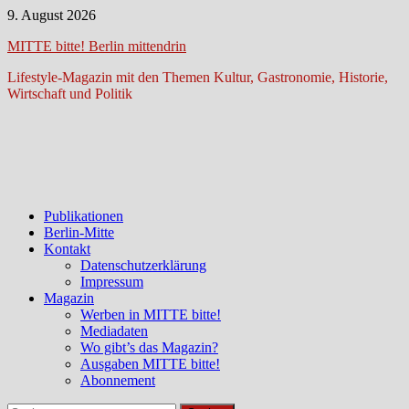
Zum
9. August 2026
Inhalt
MITTE bitte! Berlin mittendrin
springen
Lifestyle-Magazin mit den Themen Kultur, Gastronomie, Historie,
Wirtschaft und Politik
Publikationen
Berlin-Mitte
Kontakt
Datenschutzerklärung
Impressum
Magazin
Werben in MITTE bitte!
Mediadaten
Wo gibt’s das Magazin?
Ausgaben MITTE bitte!
Abonnement