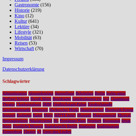
Gastronomie
(156)
Historie
(219)
Kino
(12)
Kultur
(641)
Lektüre
(34)
Lifestyle
(321)
Mobilität
(63)
Reisen
(53)
Wirtschaft
(70)
Impressum
Datenschutzerklärung
Schlagwörter
Admiralspalast
Alexanderplatz
Ausstellung
Bebelplatz
Berlin
berlin-mitte
Berliner Schloss
Bezirk Mitte
Bezirksamt
brandenburger tor
bvg
Chamäleon
Theater
Charlottenburg
DHM
Friedrichstadt-Palast
Friedrichstraße
Gendarmenmarkt
gewinnen
Hackescher Markt
Hauptbahnhof
Humboldt Forum
Konzert
Kudamm
Kunst
Mitte
MITTE bitte!
Museum
Museumsinsel
Musical
Nationalgalerie
Nikolaiviertel
NL
Potsdamer Platz
Premiere
Restaurant
Senat
Spree
Staatliche Museen
Staatskapelle Berlin
Staatsoper
Stadtmuseum
Tempodrom
Theater
u5
Unter den Linden