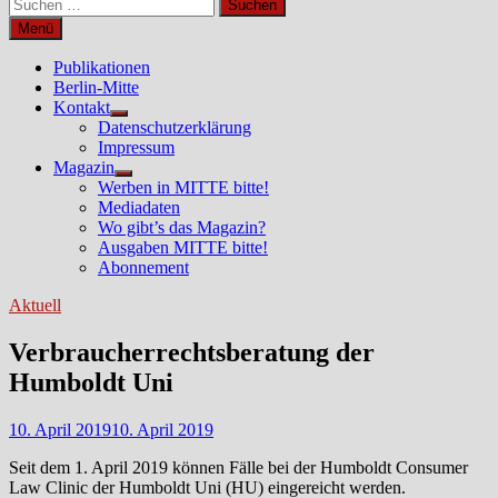
Suchen
nach:
Menü
Publikationen
Berlin-Mitte
Kontakt
Untermenü
Datenschutzerklärung
anzeigen
Impressum
Magazin
Untermenü
Werben in MITTE bitte!
anzeigen
Mediadaten
Wo gibt’s das Magazin?
Ausgaben MITTE bitte!
Abonnement
Aktuell
Verbraucherrechtsberatung der
Humboldt Uni
10. April 2019
10. April 2019
Seit dem 1. April 2019 können Fälle bei der Humboldt Consumer
Law Clinic der Humboldt Uni (HU) eingereicht werden.