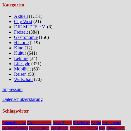
Kategorien
Aktuell
(1.151)
City West
(21)
DIE MITTE e.V.
(8)
Freizeit
(384)
Gastronomie
(156)
Historie
(219)
Kino
(12)
Kultur
(641)
Lektüre
(34)
Lifestyle
(321)
Mobilität
(63)
Reisen
(53)
Wirtschaft
(70)
Impressum
Datenschutzerklärung
Schlagwörter
Admiralspalast
Alexanderplatz
Ausstellung
Bebelplatz
Berlin
berlin-mitte
Berliner Schloss
Bezirk Mitte
Bezirksamt
brandenburger tor
bvg
Chamäleon