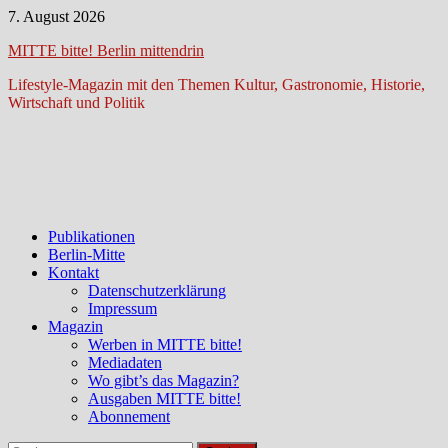
Zum
7. August 2026
Inhalt
MITTE bitte! Berlin mittendrin
springen
Lifestyle-Magazin mit den Themen Kultur, Gastronomie, Historie,
Wirtschaft und Politik
Publikationen
Berlin-Mitte
Kontakt
Datenschutzerklärung
Impressum
Magazin
Werben in MITTE bitte!
Mediadaten
Wo gibt’s das Magazin?
Ausgaben MITTE bitte!
Abonnement