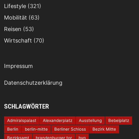
Lifestyle
(321)
Mobilität
(63)
Reisen
(53)
Wirtschaft
(70)
Impressum
Datenschutzerklärung
SCHLAGWÖRTER
Admiralspalast
Alexanderplatz
Ausstellung
Bebelplatz
Berlin
berlin-mitte
Berliner Schloss
Bezirk Mitte
Bezirksamt
brandenburger tor
bvg