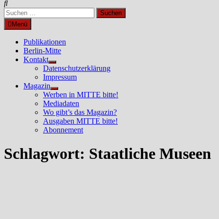
Suchen
nach:
Menü
Publikationen
Berlin-Mitte
Kontakt
Untermenü
Datenschutzerklärung
anzeigen
Impressum
Magazin
Untermenü
Werben in MITTE bitte!
anzeigen
Mediadaten
Wo gibt’s das Magazin?
Ausgaben MITTE bitte!
Abonnement
Schlagwort:
Staatliche Museen