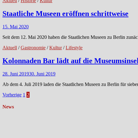
Aktuell
/
Historie
/
Kultur
Staatliche Museen eröffnen schrittweise
15. Mai 2020
Seit dem 12. Mai 2020 haben die Staatlichen Museen zu Berlin zunäc
Aktuell
/
Gastronomie
/
Kultur
/
Lifestyle
Kolonnaden Bar lädt auf die Museumsinse
28. Juni 2019
30. Juni 2019
Ab dem 4. Juli 2019 laden die Staatlichen Museen zu Berlin für si
Seitennummerierung
Vorherige
1
2
der
News
Beiträge