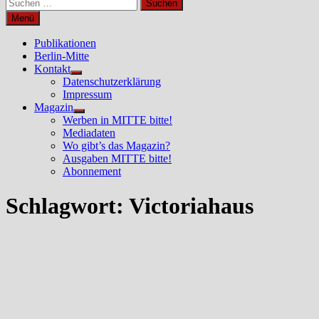
Suchen
nach:
Menü
Publikationen
Berlin-Mitte
Kontakt
Untermenü
Datenschutzerklärung
anzeigen
Impressum
Magazin
Untermenü
Werben in MITTE bitte!
anzeigen
Mediadaten
Wo gibt’s das Magazin?
Ausgaben MITTE bitte!
Abonnement
Schlagwort:
Victoriahaus