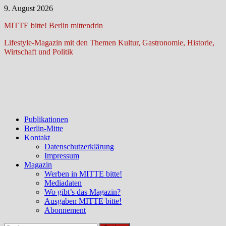
Zum
9. August 2026
Inhalt
MITTE bitte! Berlin mittendrin
springen
Lifestyle-Magazin mit den Themen Kultur, Gastronomie, Historie,
Wirtschaft und Politik
Publikationen
Berlin-Mitte
Kontakt
Datenschutzerklärung
Impressum
Magazin
Werben in MITTE bitte!
Mediadaten
Wo gibt’s das Magazin?
Ausgaben MITTE bitte!
Abonnement