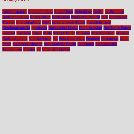
Admiralspalast
Alexanderplatz
Ausstellung
Bebelplatz
Berlin
berlin-mitte
Berliner Schloss
Bezirk Mitte
Bezirksamt
brandenburger tor
bvg
Chamäleon
Theater
Charlottenburg
DHM
Friedrichstadt-Palast
Friedrichstraße
Gendarmenmarkt
gewinnen
Hackescher Markt
Hauptbahnhof
Humboldt Forum
Konzert
Kudamm
Kunst
Mitte
MITTE bitte!
Museum
Museumsinsel
Musical
Nationalgalerie
Nikolaiviertel
NL
Potsdamer Platz
Premiere
Restaurant
Senat
Spree
Staatliche Museen
Staatskapelle Berlin
Staatsoper
Stadtmuseum
Tempodrom
Theater
u5
Unter den Linden