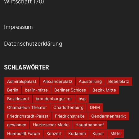
Wirtschaft
(70)
Impressum
Datenschutzerklärung
SCHLAGWÖRTER
Admiralspalast
Alexanderplatz
Ausstellung
Bebelplatz
Berlin
berlin-mitte
Berliner Schloss
Bezirk Mitte
Bezirksamt
brandenburger tor
bvg
Chamäleon Theater
Charlottenburg
DHM
Friedrichstadt-Palast
Friedrichstraße
Gendarmenmarkt
gewinnen
Hackescher Markt
Hauptbahnhof
Humboldt Forum
Konzert
Kudamm
Kunst
Mitte