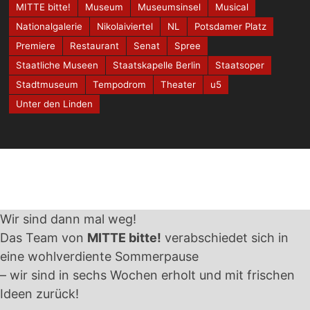
MITTE bitte!
Museum
Museumsinsel
Musical
Nationalgalerie
Nikolaiviertel
NL
Potsdamer Platz
Premiere
Restaurant
Senat
Spree
Staatliche Museen
Staatskapelle Berlin
Staatsoper
Stadtmuseum
Tempodrom
Theater
u5
Unter den Linden
Wir sind dann mal weg!
Das Team von
MITTE bitte!
verabschiedet sich in
eine wohlverdiente Sommerpause
– wir sind in sechs Wochen erholt und mit frischen
Ideen zurück!