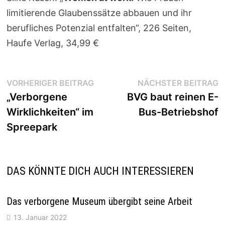
limitierende Glaubenssätze abbauen und ihr
berufliches Potenzial entfalten“, 226 Seiten,
Haufe Verlag, 34,99 €
Beitragsnavigation
Vorheriger
N
VORHERIGER BEITRAG
NÄCHSTER BEITRAG
Beitrag:
B
„Verborgene
BVG baut reinen E-
Wirklichkeiten“ im
Bus-Betriebshof
Spreepark
DAS KÖNNTE DICH AUCH INTERESSIEREN
Das verborgene Museum übergibt seine Arbeit
13. Januar 2022