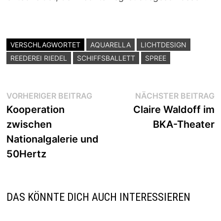
VERSCHLAGWORTET
AQUARELLA
LICHTDESIGN
REEDEREI RIEDEL
SCHIFFSBALLETT
SPREE
Beitragsnavigation
Vorheriger
N
VORHERIGER BEITRAG
NÄCHSTER BEITRAG
Beitrag:
B
Kooperation
Claire Waldoff im
zwischen
BKA-Theater
Nationalgalerie und
50Hertz
DAS KÖNNTE DICH AUCH INTERESSIEREN