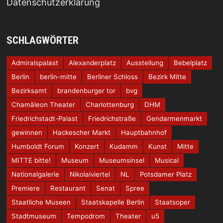
Datenschutzerklärung
SCHLAGWÖRTER
Admiralspalast
Alexanderplatz
Ausstellung
Bebelplatz
Berlin
berlin-mitte
Berliner Schloss
Bezirk Mitte
Bezirksamt
brandenburger tor
bvg
Chamäleon Theater
Charlottenburg
DHM
Friedrichstadt-Palast
Friedrichstraße
Gendarmenmarkt
gewinnen
Hackescher Markt
Hauptbahnhof
Humboldt Forum
Konzert
Kudamm
Kunst
Mitte
MITTE bitte!
Museum
Museumsinsel
Musical
Nationalgalerie
Nikolaiviertel
NL
Potsdamer Platz
Premiere
Restaurant
Senat
Spree
Staatliche Museen
Staatskapelle Berlin
Staatsoper
Stadtmuseum
Tempodrom
Theater
u5