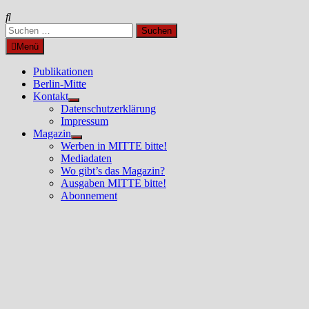
Suchen
nach:
Menü
Publikationen
Berlin-Mitte
Kontakt
Untermenü
Datenschutzerklärung
anzeigen
Impressum
Magazin
Untermenü
Werben in MITTE bitte!
anzeigen
Mediadaten
Wo gibt’s das Magazin?
Ausgaben MITTE bitte!
Abonnement