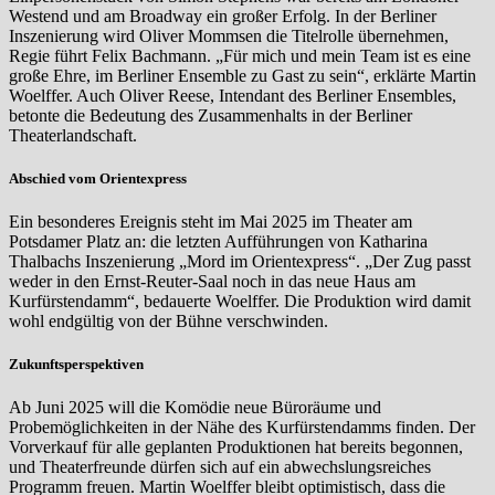
Westend und am Broadway ein großer Erfolg. In der Berliner
Inszenierung wird Oliver Mommsen die Titelrolle übernehmen,
Regie führt Felix Bachmann. „Für mich und mein Team ist es eine
große Ehre, im Berliner Ensemble zu Gast zu sein“, erklärte Martin
Woelffer. Auch Oliver Reese, Intendant des Berliner Ensembles,
betonte die Bedeutung des Zusammenhalts in der Berliner
Theaterlandschaft.
Abschied vom Orientexpress
Ein besonderes Ereignis steht im Mai 2025 im Theater am
Potsdamer Platz an: die letzten Aufführungen von Katharina
Thalbachs Inszenierung „Mord im Orientexpress“. „Der Zug passt
weder in den Ernst-Reuter-Saal noch in das neue Haus am
Kurfürstendamm“, bedauerte Woelffer. Die Produktion wird damit
wohl endgültig von der Bühne verschwinden.
Zukunftsperspektiven
Ab Juni 2025 will die Komödie neue Büroräume und
Probemöglichkeiten in der Nähe des Kurfürstendamms finden. Der
Vorverkauf für alle geplanten Produktionen hat bereits begonnen,
und Theaterfreunde dürfen sich auf ein abwechslungsreiches
Programm freuen. Martin Woelffer bleibt optimistisch, dass die