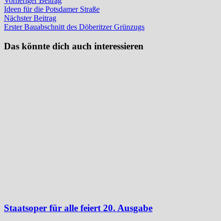
Beitragsnavigation
Vorheriger Beitrag
Beitrag:
Ideen für die Potsdamer Straße
Nächster
Nächster Beitrag
Beitrag:
Erster Bauabschnitt des Döberitzer Grünzugs
Das könnte dich auch interessieren
Staatsoper für alle feiert 20. Ausgabe