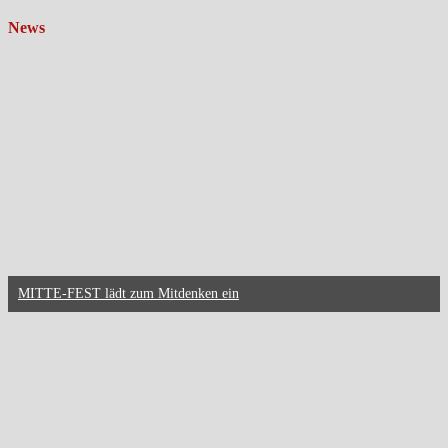
News
MITTE-FEST lädt zum Mitdenken ein