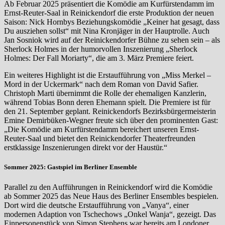
Ab Februar 2025 präsentiert die Komödie am Kurfürstendamm im
Ernst-Reuter-Saal in Reinickendorf die erste Produktion der neuen
Saison: Nick Hornbys Beziehungskomödie „Keiner hat gesagt, dass
Du ausziehen sollst“ mit Nina Kronjäger in der Hauptrolle. Auch
Jan Sosniok wird auf der Reinickendorfer Bühne zu sehen sein – als
Sherlock Holmes in der humorvollen Inszenierung „Sherlock
Holmes: Der Fall Moriarty“, die am 3. März Premiere feiert.
Ein weiteres Highlight ist die Erstaufführung von „Miss Merkel –
Mord in der Uckermark“ nach dem Roman von David Safier.
Christoph Marti übernimmt die Rolle der ehemaligen Kanzlerin,
während Tobias Bonn deren Ehemann spielt. Die Premiere ist für
den 21. September geplant. Reinickendorfs Bezirksbürgermeisterin
Emine Demirbüken-Wegner freute sich über den prominenten Gast:
„Die Komödie am Kurfürstendamm bereichert unseren Ernst-
Reuter-Saal und bietet den Reinickendorfer Theaterfreunden
erstklassige Inszenierungen direkt vor der Haustür.“
Sommer 2025: Gastspiel im Berliner Ensemble
Parallel zu den Aufführungen in Reinickendorf wird die Komödie
ab Sommer 2025 das Neue Haus des Berliner Ensembles bespielen.
Dort wird die deutsche Erstaufführung von „Vanya“, einer
modernen Adaption von Tschechows „Onkel Wanja“, gezeigt. Das
Einpersonenstück von Simon Stephens war bereits am Londoner