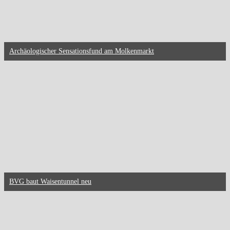
Archäologischer Sensationsfund am Molkenmarkt
BVG baut Waisentunnel neu