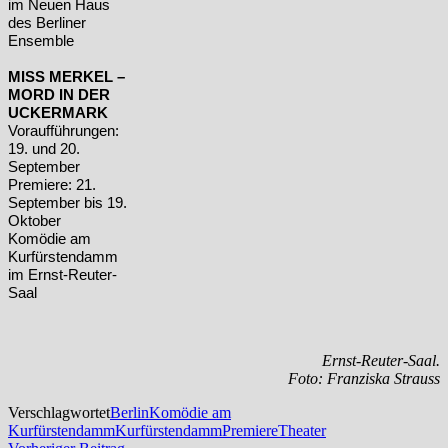
im Neuen Haus
des Berliner
Ensemble
MISS MERKEL –
MORD IN DER
UCKERMARK
Voraufführungen:
19. und 20.
September
Premiere: 21.
September
bis 19.
Oktober
Komödie am
Kurfürstendamm
im Ernst-Reuter-
Saal
Ernst-Reuter-Saal.
Foto: Franziska Strauss
Verschlagwortet
Berlin
Komödie am
Kurfürstendamm
Kurfürstendamm
Premiere
Theater
Vorheriger