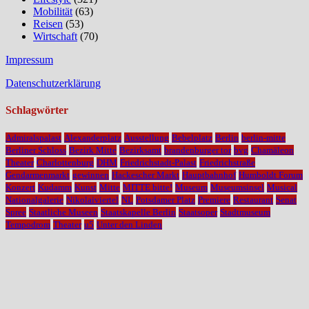
Mobilität
(63)
Reisen
(53)
Wirtschaft
(70)
Impressum
Datenschutzerklärung
Schlagwörter
Admiralspalast
Alexanderplatz
Ausstellung
Bebelplatz
Berlin
berlin-mitte
Berliner Schloss
Bezirk Mitte
Bezirksamt
brandenburger tor
bvg
Chamäleon
Theater
Charlottenburg
DHM
Friedrichstadt-Palast
Friedrichstraße
Gendarmenmarkt
gewinnen
Hackescher Markt
Hauptbahnhof
Humboldt Forum
Konzert
Kudamm
Kunst
Mitte
MITTE bitte!
Museum
Museumsinsel
Musical
Nationalgalerie
Nikolaiviertel
NL
Potsdamer Platz
Premiere
Restaurant
Senat
Spree
Staatliche Museen
Staatskapelle Berlin
Staatsoper
Stadtmuseum
Tempodrom
Theater
u5
Unter den Linden