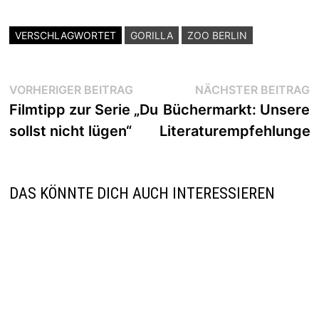
VERSCHLAGWORTET
GORILLA
ZOO BERLIN
Beitragsnavigation
Vorheriger
N
VORHERIGER BEITRAG
NÄCHSTER BEITRAG
Beitrag:
B
Filmtipp zur Serie „Du
Büchermarkt: Unsere
sollst nicht lügen“
Literaturempfehlungen
DAS KÖNNTE DICH AUCH INTERESSIEREN