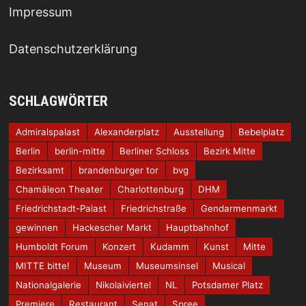
Impressum
Datenschutzerklärung
SCHLAGWÖRTER
Admiralspalast
Alexanderplatz
Ausstellung
Bebelplatz
Berlin
berlin-mitte
Berliner Schloss
Bezirk Mitte
Bezirksamt
brandenburger tor
bvg
Chamäleon Theater
Charlottenburg
DHM
Friedrichstadt-Palast
Friedrichstraße
Gendarmenmarkt
gewinnen
Hackescher Markt
Hauptbahnhof
Humboldt Forum
Konzert
Kudamm
Kunst
Mitte
MITTE bitte!
Museum
Museumsinsel
Musical
Nationalgalerie
Nikolaiviertel
NL
Potsdamer Platz
Premiere
Restaurant
Senat
Spree