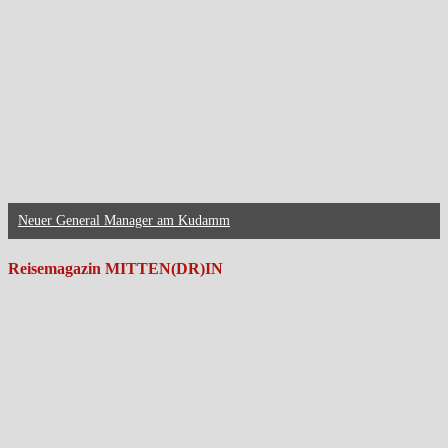
Neuer General Manager am Kudamm
Reisemagazin MITTEN(DR)IN