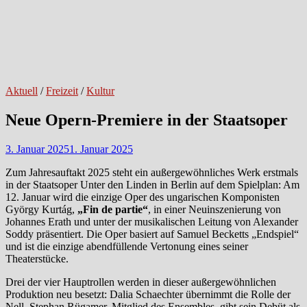
Aktuell
/
Freizeit
/
Kultur
Neue Opern-Premiere in der Staatsoper
3. Januar 2025
1. Januar 2025
Zum Jahresauftakt 2025 steht ein außergewöhnliches Werk erstmals
in der Staatsoper Unter den Linden in Berlin auf dem Spielplan: Am
12. Januar wird die einzige Oper des ungarischen Komponisten
György Kurtág,
„Fin de partie“
, in einer Neuinszenierung von
Johannes Erath und unter der musikalischen Leitung von Alexander
Soddy präsentiert. Die Oper basiert auf Samuel Becketts „Endspiel“
und ist die einzige abendfüllende Vertonung eines seiner
Theaterstücke.
Drei der vier Hauptrollen werden in dieser außergewöhnlichen
Produktion neu besetzt: Dalia Schaechter übernimmt die Rolle der
Nell, Stephan Rügamer, Mitglied des Ensembles, gibt sein Debüt als