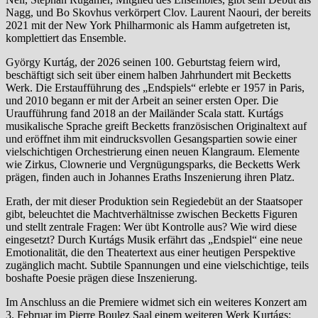
Nagg, und Bo Skovhus verkörpert Clov. Laurent Naouri, der bereits
2021 mit der New York Philharmonic als Hamm aufgetreten ist,
komplettiert das Ensemble.
György Kurtág, der 2026 seinen 100. Geburtstag feiern wird,
beschäftigt sich seit über einem halben Jahrhundert mit Becketts
Werk. Die Erstaufführung des „Endspiels“ erlebte er 1957 in Paris,
und 2010 begann er mit der Arbeit an seiner ersten Oper. Die
Uraufführung fand 2018 an der Mailänder Scala statt. Kurtágs
musikalische Sprache greift Becketts französischen Originaltext auf
und eröffnet ihm mit eindrucksvollen Gesangspartien sowie einer
vielschichtigen Orchestrierung einen neuen Klangraum. Elemente
wie Zirkus, Clownerie und Vergnügungsparks, die Becketts Werk
prägen, finden auch in Johannes Eraths Inszenierung ihren Platz.
Erath, der mit dieser Produktion sein Regiedebüt an der Staatsoper
gibt, beleuchtet die Machtverhältnisse zwischen Becketts Figuren
und stellt zentrale Fragen: Wer übt Kontrolle aus? Wie wird diese
eingesetzt? Durch Kurtágs Musik erfährt das „Endspiel“ eine neue
Emotionalität, die den Theatertext aus einer heutigen Perspektive
zugänglich macht. Subtile Spannungen und eine vielschichtige, teils
boshafte Poesie prägen diese Inszenierung.
Im Anschluss an die Premiere widmet sich ein weiteres Konzert am
3. Februar im Pierre Boulez Saal einem weiteren Werk Kurtágs: