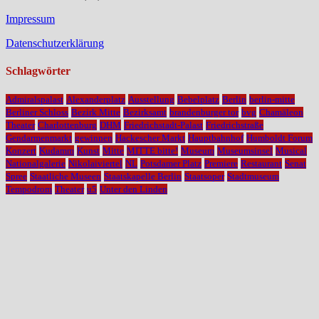
Impressum
Datenschutzerklärung
Schlagwörter
Admiralspalast
Alexanderplatz
Ausstellung
Bebelplatz
Berlin
berlin-mitte
Berliner Schloss
Bezirk Mitte
Bezirksamt
brandenburger tor
bvg
Chamäleon
Theater
Charlottenburg
DHM
Friedrichstadt-Palast
Friedrichstraße
Gendarmenmarkt
gewinnen
Hackescher Markt
Hauptbahnhof
Humboldt Forum
Konzert
Kudamm
Kunst
Mitte
MITTE bitte!
Museum
Museumsinsel
Musical
Nationalgalerie
Nikolaiviertel
NL
Potsdamer Platz
Premiere
Restaurant
Senat
Spree
Staatliche Museen
Staatskapelle Berlin
Staatsoper
Stadtmuseum
Tempodrom
Theater
u5
Unter den Linden