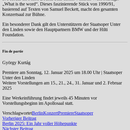
„What is the word“. Dieses faszinierende Stück von 1990/91,
basierend auf Texten von Samuel Beckett, macht den gesamten
Konzertsaal zur Bühne.
Ein besonderer Dank gilt den Unterstützern der Staatsoper Unter
den Linden sowie den Hauptpartnern BMW und der Hilti
Foundation.
Fin de partie
György Kurtág
Premiere am Sonntag, 12. Januar 2025 um 18.00 Uhr | Staatsoper
Unter den Linden
Weitere Vorstellungen am 15., 21., 24., 31. Januar und 2. Februar
2025
Eine Werkeinführung findet jeweils 45 Minuten vor
Vorstellungsbeginn im Apollosaal statt.
Verschlagwortet
Berlin
Konzert
Premiere
Staatsoper
Beitragsnavigation
Vorheriger
Vorheriger Beitrag
Beitrag:
Berlin 2025: Ein Jahr voller Höhepunkte
Nächster
Nächster Beitrag