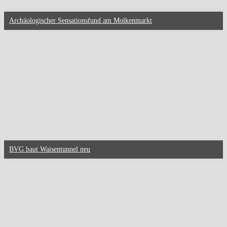
Archäologischer Sensationsfund am Molkenmarkt
BVG baut Waisentunnel neu