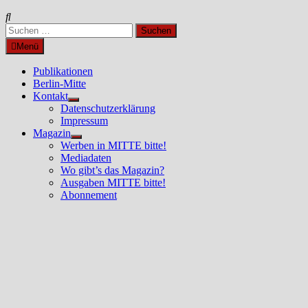
Suchen
nach:
Menü
Publikationen
Berlin-Mitte
Kontakt
Untermenü
Datenschutzerklärung
anzeigen
Impressum
Magazin
Untermenü
Werben in MITTE bitte!
anzeigen
Mediadaten
Wo gibt’s das Magazin?
Ausgaben MITTE bitte!
Abonnement