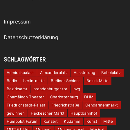
Impressum
Datenschutzerklärung
SCHLAGWÖRTER
Admiralspalast
Alexanderplatz
Ausstellung
Bebelplatz
Berlin
berlin-mitte
Berliner Schloss
Bezirk Mitte
Bezirksamt
brandenburger tor
bvg
Chamäleon Theater
Charlottenburg
DHM
Friedrichstadt-Palast
Friedrichstraße
Gendarmenmarkt
gewinnen
Hackescher Markt
Hauptbahnhof
Humboldt Forum
Konzert
Kudamm
Kunst
Mitte
MITTE bitte!
Museum
Museumsinsel
Musical