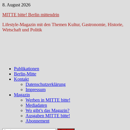
Zum
8. August 2026
Inhalt
MITTE bitte! Berlin mittendrin
springen
Lifestyle-Magazin mit den Themen Kultur, Gastronomie, Historie,
Wirtschaft und Politik
Publikationen
Berlin-Mitte
Kontakt
Datenschutzerklärung
Impressum
Magazin
Werben in MITTE bitte!
Mediadaten
Wo gibt’s das Magazin?
Ausgaben MITTE bitte!
Abonnement