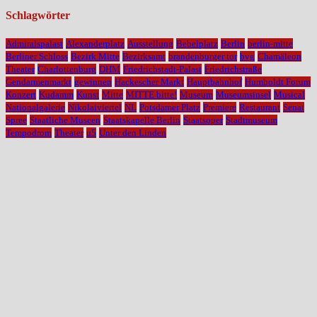
Schlagwörter
Admiralspalast
Alexanderplatz
Ausstellung
Bebelplatz
Berlin
berlin-mitte
Berliner Schloss
Bezirk Mitte
Bezirksamt
brandenburger tor
bvg
Chamäleon
Theater
Charlottenburg
DHM
Friedrichstadt-Palast
Friedrichstraße
Gendarmenmarkt
gewinnen
Hackescher Markt
Hauptbahnhof
Humboldt Forum
Konzert
Kudamm
Kunst
Mitte
MITTE bitte!
Museum
Museumsinsel
Musical
Nationalgalerie
Nikolaiviertel
NL
Potsdamer Platz
Premiere
Restaurant
Senat
Spree
Staatliche Museen
Staatskapelle Berlin
Staatsoper
Stadtmuseum
Tempodrom
Theater
u5
Unter den Linden