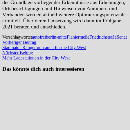
der Grundlage vorliegender Erkenntnisse aus Erhebungen,
Ortsbesichtigungen und Hinweisen von Anrainern und
Verbänden werden aktuell weitere Optimierungspotenziale
ermittelt. Über deren Umsetzung wird dann im Frühjahr
2021 beraten und entschieden.
Verschlagwortet
autofrei
berlin-mitte
Flaniermeile
Friedrichstraße
Senat
Beitragsnavigation
Vorheriger
Vorheriger Beitrag
Beitrag:
Stadtnatur-Ranger nun auch für die City West
Nächster
Nächster Beitrag
Beitrag:
Mehr Ladestationen in der City West
Das könnte dich auch interessieren