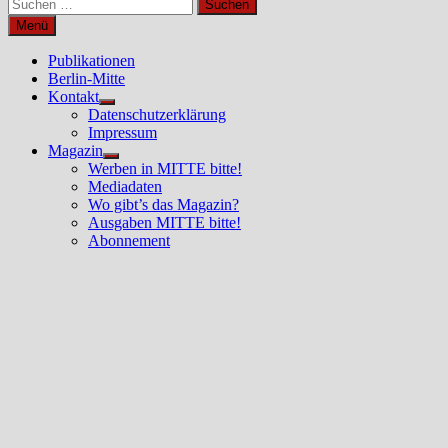
Suchen
nach:
Menü
Publikationen
Berlin-Mitte
Kontakt
Untermenü
Datenschutzerklärung
anzeigen
Impressum
Magazin
Untermenü
Werben in MITTE bitte!
anzeigen
Mediadaten
Wo gibt’s das Magazin?
Ausgaben MITTE bitte!
Abonnement