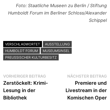
Foto: Staatliche Museen zu Berlin / Stiftung
Humboldt Forum im Berliner Schloss/Alexander
Schippel
VERSCHLAGWORTET
AUSSTELLUNG
HUMBOLDT FORUM
MUSEUMSINSEL
PREUSSISCHER KULTURBESITZ
Beitragsnavigation
Vorheriger
N
VORHERIGER BEITRAG
NÄCHSTER BEITRAG
Beitrag:
B
Zerstöckelt: Krimi-
Premiere und
Lesung in der
Livestream in der
Bibliothek
Komischen Oper