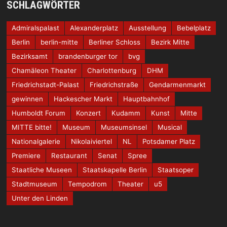
SCHLAGWÖRTER
Admiralspalast
Alexanderplatz
Ausstellung
Bebelplatz
Berlin
berlin-mitte
Berliner Schloss
Bezirk Mitte
Bezirksamt
brandenburger tor
bvg
Chamäleon Theater
Charlottenburg
DHM
Friedrichstadt-Palast
Friedrichstraße
Gendarmenmarkt
gewinnen
Hackescher Markt
Hauptbahnhof
Humboldt Forum
Konzert
Kudamm
Kunst
Mitte
MITTE bitte!
Museum
Museumsinsel
Musical
Nationalgalerie
Nikolaiviertel
NL
Potsdamer Platz
Premiere
Restaurant
Senat
Spree
Staatliche Museen
Staatskapelle Berlin
Staatsoper
Stadtmuseum
Tempodrom
Theater
u5
Unter den Linden