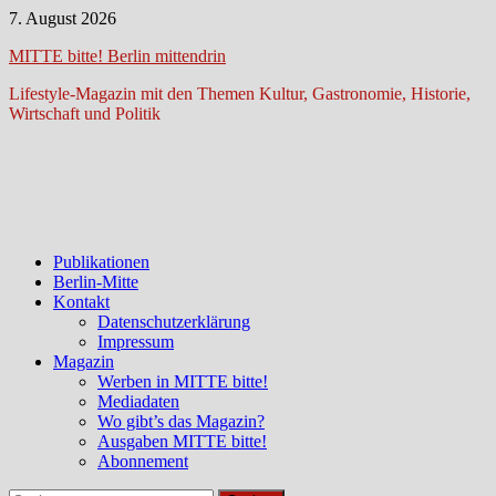
Zum
7. August 2026
Inhalt
MITTE bitte! Berlin mittendrin
springen
Lifestyle-Magazin mit den Themen Kultur, Gastronomie, Historie,
Wirtschaft und Politik
Publikationen
Berlin-Mitte
Kontakt
Datenschutzerklärung
Impressum
Magazin
Werben in MITTE bitte!
Mediadaten
Wo gibt’s das Magazin?
Ausgaben MITTE bitte!
Abonnement