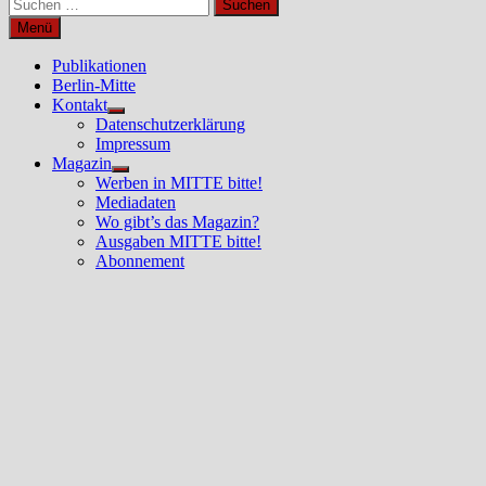
Suchen
nach:
Menü
Publikationen
Berlin-Mitte
Kontakt
Untermenü
Datenschutzerklärung
anzeigen
Impressum
Magazin
Untermenü
Werben in MITTE bitte!
anzeigen
Mediadaten
Wo gibt’s das Magazin?
Ausgaben MITTE bitte!
Abonnement