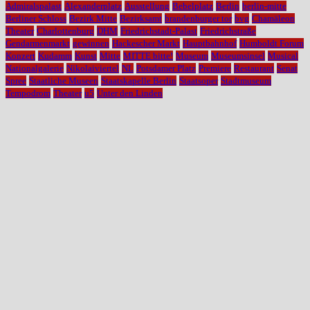
Admiralspalast
Alexanderplatz
Ausstellung
Bebelplatz
Berlin
berlin-mitte
Berliner Schloss
Bezirk Mitte
Bezirksamt
brandenburger tor
bvg
Chamäleon
Theater
Charlottenburg
DHM
Friedrichstadt-Palast
Friedrichstraße
Gendarmenmarkt
gewinnen
Hackescher Markt
Hauptbahnhof
Humboldt Forum
Konzert
Kudamm
Kunst
Mitte
MITTE bitte!
Museum
Museumsinsel
Musical
Nationalgalerie
Nikolaiviertel
NL
Potsdamer Platz
Premiere
Restaurant
Senat
Spree
Staatliche Museen
Staatskapelle Berlin
Staatsoper
Stadtmuseum
Tempodrom
Theater
u5
Unter den Linden