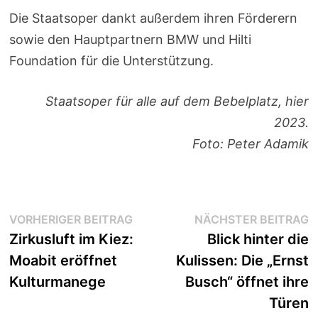
Die Staatsoper dankt außerdem ihren Förderern
sowie den Hauptpartnern BMW und Hilti
Foundation für die Unterstützung.
Staatsoper für alle auf dem Bebelplatz, hier
2023.
Foto: Peter Adamik
Beitragsnavigation
Vorheriger
N
VORHERIGER BEITRAG
NÄCHSTER BEITRAG
Beitrag:
B
Zirkusluft im Kiez:
Blick hinter die
Moabit eröffnet
Kulissen: Die „Ernst
Kulturmanege
Busch“ öffnet ihre
Türen