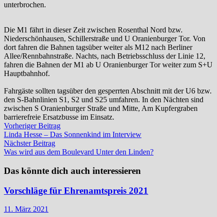
unterbrochen.
Die M1 fährt in dieser Zeit zwischen Rosenthal Nord bzw.
Niederschönhausen, Schillerstraße und U Oranienburger Tor. Von
dort fahren die Bahnen tagsüber weiter als M12 nach Berliner
Allee/Rennbahnstraße. Nachts, nach Betriebsschluss der Linie 12,
fahren die Bahnen der M1 ab U Oranienburger Tor weiter zum S+U
Hauptbahnhof.
Fahrgäste sollten tagsüber den gesperrten Abschnitt mit der U6 bzw.
den S-Bahnlinien S1, S2 und S25 umfahren. In den Nächten sind
zwischen S Oranienburger Straße und Mitte, Am Kupfergraben
barrierefreie Ersatzbusse im Einsatz.
Beitragsnavigation
Vorheriger
Vorheriger Beitrag
Beitrag:
Linda Hesse – Das Sonnenkind im Interview
Nächster
Nächster Beitrag
Beitrag:
Was wird aus dem Boulevard Unter den Linden?
Das könnte dich auch interessieren
Vorschläge für Ehrenamtspreis 2021
11. März 2021