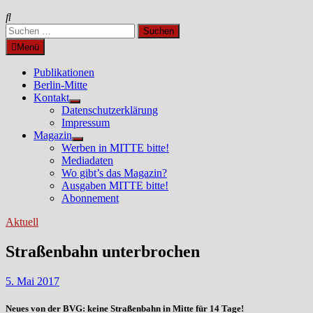
Suchen
nach:
Menü
Publikationen
Berlin-Mitte
Kontakt
Untermenü
Datenschutzerklärung
anzeigen
Impressum
Magazin
Untermenü
Werben in MITTE bitte!
anzeigen
Mediadaten
Wo gibt’s das Magazin?
Ausgaben MITTE bitte!
Abonnement
Aktuell
Straßenbahn unterbrochen
5. Mai 2017
Neues von der BVG: keine Straßenbahn in Mitte für 14 Tage!