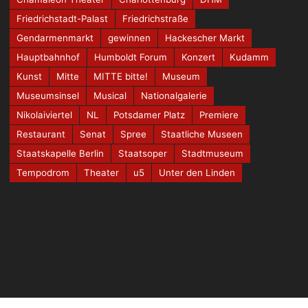
Friedrichstadt-Palast
Friedrichstraße
Gendarmenmarkt
gewinnen
Hackescher Markt
Hauptbahnhof
Humboldt Forum
Konzert
Kudamm
Kunst
Mitte
MITTE bitte!
Museum
Museumsinsel
Musical
Nationalgalerie
Nikolaiviertel
NL
Potsdamer Platz
Premiere
Restaurant
Senat
Spree
Staatliche Museen
Staatskapelle Berlin
Staatsoper
Stadtmuseum
Tempodrom
Theater
u5
Unter den Linden