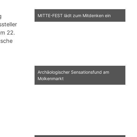
g
MITTE-FEST lädt zum Mitdenken ein
steller
um 22.
ische
Archäologischer Sensationsfund am
Molkenmarkt