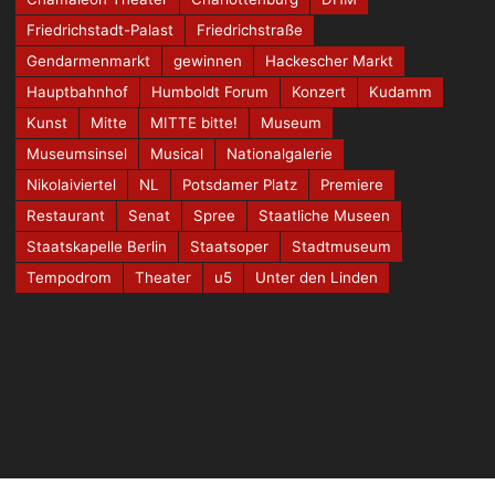
Friedrichstadt-Palast
Friedrichstraße
Gendarmenmarkt
gewinnen
Hackescher Markt
Hauptbahnhof
Humboldt Forum
Konzert
Kudamm
Kunst
Mitte
MITTE bitte!
Museum
Museumsinsel
Musical
Nationalgalerie
Nikolaiviertel
NL
Potsdamer Platz
Premiere
Restaurant
Senat
Spree
Staatliche Museen
Staatskapelle Berlin
Staatsoper
Stadtmuseum
Tempodrom
Theater
u5
Unter den Linden