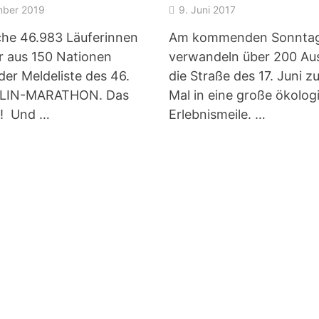
mber 2019
9. Juni 2017
che 46.983 Läuferinnen
Am kommenden Sonnta
r aus 150 Nationen
verwandeln über 200 Aus
der Meldeliste des 46.
die Straße des 17. Juni z
LIN-MARATHON. Das
Mal in eine große ökolog
d! Und …
Erlebnismeile. …