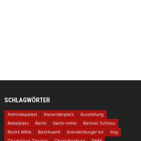
SCHLAGWÖRTER
Admiralspalast
Alexanderplatz
Ausstellung
Bebelplatz
Berlin
berlin-mitte
Berliner Schloss
Bezirk Mitte
Bezirksamt
brandenburger tor
bvg
Chamäleon Theater
Charlottenburg
DHM