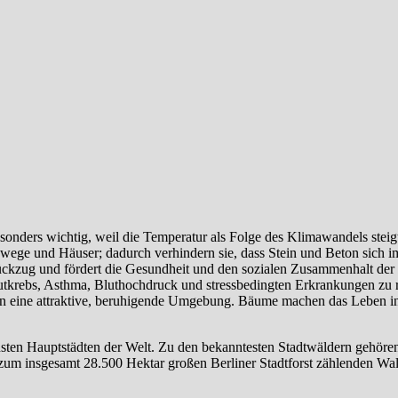
sonders wichtig, weil die Temperatur als Folge des Klimawandels steig
ege und Häuser; dadurch verhindern sie, dass Stein und Beton sich 
Rückzug und fördert die Gesundheit und den sozialen Zusammenhalt der
autkrebs, Asthma, Bluthochdruck und stressbedingten Erkrankungen zu 
fen eine attraktive, beruhigende Umgebung. Bäume machen das Leben in
nsten Hauptstädten der Welt. Zu den bekanntesten Stadtwäldern gehören
 zum insgesamt 28.500 Hektar großen Berliner Stadtforst zählenden Wa