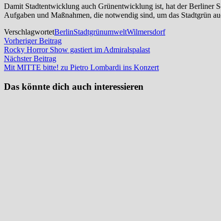
Damit Stadtentwicklung auch Grünentwicklung ist, hat der Berliner S
Aufgaben und Maßnahmen, die notwendig sind, um das Stadtgrün auch
Verschlagwortet
Berlin
Stadtgrün
umwelt
Wilmersdorf
Beitragsnavigation
Vorheriger
Vorheriger Beitrag
Beitrag:
Rocky Horror Show gastiert im Admiralspalast
Nächster
Nächster Beitrag
Beitrag:
Mit MITTE bitte! zu Pietro Lombardi ins Konzert
Das könnte dich auch interessieren