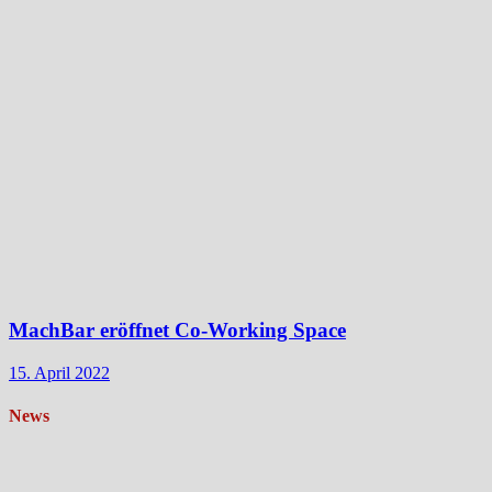
MachBar eröffnet Co-Working Space
15. April 2022
News