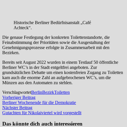
Historische Berliner Bedürfnisanstalt „Café
Achteck“.
Die genaue Festlegung der konkreten Toilettenstandorte, die
Feinabstimmung der Prioritäten sowie die Ausgestaltung der
Genehmigungsprozesse erfolgte in Zusammenarbeit mit den
Bezirken.
Bereits seit August 2022 wurden in einem Testlauf 50 öffentliche
Berliner WC’s in der Stadt entgeltfrei angeboten. Zur
grundsätzlichen Debatte um einen kostenfreien Zugang zu Toiletten
kam auch die enorme Zahl an aufgebrochenen WC’s, um die
Münzen aus den Automaten zu stehlen.
Verschlagwortet
Berlin
Bezirk
Toiletten
Beitragsnavigation
Vorheriger
Vorheriger Beitrag
Beitrag:
Berliner Wochenende für die Demokratie
Nächster
Nächster Beitrag
Beitrag:
Gutachten für Nikolaiviertel wird vorgestellt
Das könnte dich auch interessieren