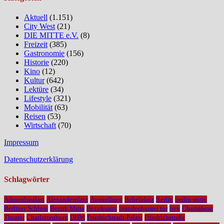
Aktuell
(1.151)
City West
(21)
DIE MITTE e.V.
(8)
Freizeit
(385)
Gastronomie
(156)
Historie
(220)
Kino
(12)
Kultur
(642)
Lektüre
(34)
Lifestyle
(321)
Mobilität
(63)
Reisen
(53)
Wirtschaft
(70)
Impressum
Datenschutzerklärung
Schlagwörter
Admiralspalast
Alexanderplatz
Ausstellung
Bebelplatz
Berlin
berlin-mitte
Berliner Schloss
Bezirk Mitte
Bezirksamt
brandenburger tor
bvg
Chamäleon
Theater
Charlottenburg
DHM
Friedrichstadt-Palast
Friedrichstraße