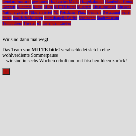
Gendarmenmarkt
gewinnen
Hackescher Markt
Hauptbahnhof
Humboldt Forum
Konzert
Kudamm
Kunst
Mitte
MITTE bitte!
Museum
Museumsinsel
Musical
Nationalgalerie
Nikolaiviertel
NL
Potsdamer Platz
Premiere
Restaurant
Senat
Spree
Staatliche Museen
Staatskapelle Berlin
Staatsoper
Stadtmuseum
Tempodrom
Theater
u5
Unter den Linden
Wir sind dann mal weg!
Das Team von
MITTE bitte!
verabschiedet sich in eine
wohlverdiente Sommerpause
– wir sind in sechs Wochen erholt und mit frischen Ideen zurück!
×