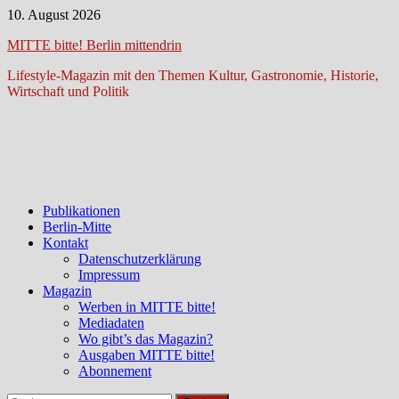
Zum
10. August 2026
Inhalt
MITTE bitte! Berlin mittendrin
springen
Lifestyle-Magazin mit den Themen Kultur, Gastronomie, Historie,
Wirtschaft und Politik
Publikationen
Berlin-Mitte
Kontakt
Datenschutzerklärung
Impressum
Magazin
Werben in MITTE bitte!
Mediadaten
Wo gibt’s das Magazin?
Ausgaben MITTE bitte!
Abonnement