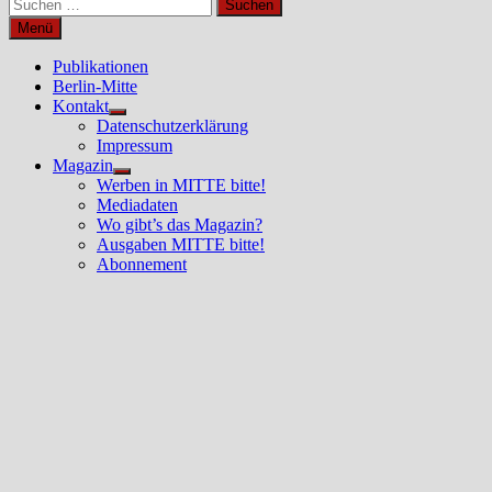
Suchen
nach:
Menü
Publikationen
Berlin-Mitte
Kontakt
Untermenü
Datenschutzerklärung
anzeigen
Impressum
Magazin
Untermenü
Werben in MITTE bitte!
anzeigen
Mediadaten
Wo gibt’s das Magazin?
Ausgaben MITTE bitte!
Abonnement