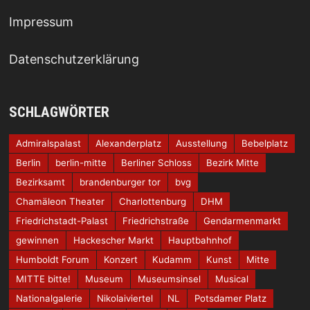
Impressum
Datenschutzerklärung
SCHLAGWÖRTER
Admiralspalast
Alexanderplatz
Ausstellung
Bebelplatz
Berlin
berlin-mitte
Berliner Schloss
Bezirk Mitte
Bezirksamt
brandenburger tor
bvg
Chamäleon Theater
Charlottenburg
DHM
Friedrichstadt-Palast
Friedrichstraße
Gendarmenmarkt
gewinnen
Hackescher Markt
Hauptbahnhof
Humboldt Forum
Konzert
Kudamm
Kunst
Mitte
MITTE bitte!
Museum
Museumsinsel
Musical
Nationalgalerie
Nikolaiviertel
NL
Potsdamer Platz