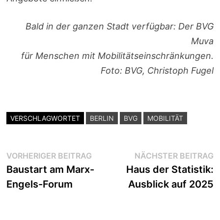
Bald in der ganzen Stadt verfügbar: Der BVG
Muva
für Menschen mit Mobilitätseinschränkungen.
Foto: BVG, Christoph Fugel
VERSCHLAGWORTET
BERLIN
BVG
MOBILITÄT
Beitragsnavigation
Vorheriger
N
VORHERIGER BEITRAG
NÄCHSTER BEITRAG
Beitrag:
B
Baustart am Marx-
Haus der Statistik:
Engels-Forum
Ausblick auf 2025