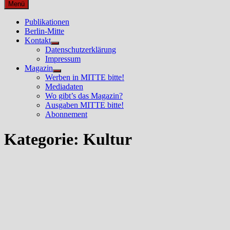
nach:
Menü
Publikationen
Berlin-Mitte
Kontakt
Untermenü
Datenschutzerklärung
anzeigen
Impressum
Magazin
Untermenü
Werben in MITTE bitte!
anzeigen
Mediadaten
Wo gibt’s das Magazin?
Ausgaben MITTE bitte!
Abonnement
Kategorie:
Kultur